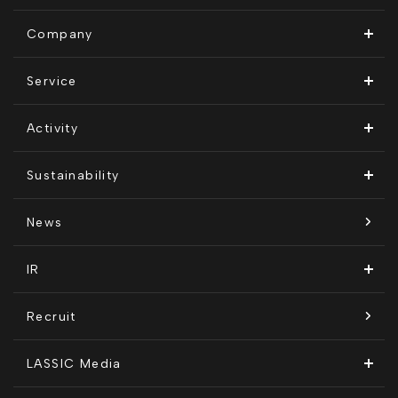
Company
ビジョン・ミッション
Service
会社概要
Remogu（リモグ）・リラシク
Activity
代表メッセージ
Remoguフリーランス
メディア運営
Sustainability
経営メンバー紹介
リラシク
テレリモ総研
SDGsに対する取り組み
News
拠点一覧
ITソリューション
感情医工学技術
コンプライアンス推進体制
IR
沿革
KnockMe!（ノックミー）
開示情報
Recruit
コーポレート・ガバナンス
LASSIC Media