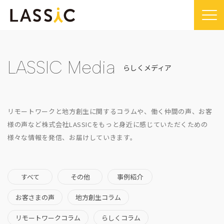
Home
Company
LASSIC Media
らしくメディア
Company TOP
Service
ビジョン・ミッション
Service TOP
Sustainability
リモートワークと地方創生に関するコラムや、働く仲間の声、お客
会社概要
Remogu（リモグ）・リラシク
Sustainability TOP
様の声など
株式会社LASSICをもっと身近に感じていただくための
News
様々な情報を発信、お届けしていきます。
代表メッセージ
Remoguフリーランス
SDGsに対する取り組み
News TOP
IR
経営メンバー紹介
リラシク
コンプライアンス推進体制
メディア掲載
IR TOP
Recruit
拠点一覧
すべて
その他
事例紹介
ITソリューション
プレスリリース
開示情報
LASSIC Media
沿革
お客さまの声
地方創生コラム
ニュース
コーポレート・ガバナンス
LASSIC Media TOP
Contact
リモートワークコラム
らしくコラム
ディスクロージャーポリシー