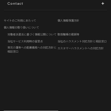
ディスクロージャーポリシー
地方創生コラム
Contact
電子公告
リモートワークコラム
お問い合わせフォーム
サイトのご利用にあたって
個人情報保護方針
免責事項
お客さまの声
個人情報の取り扱いについて
労働者派遣法に基づく情報公開について
取扱職種の範囲等
社員の声
当社サービス利用時の留意点
当社のハラスメント対応方針と相談窓口
育児介護等への配慮義務への対応方針と
カスタマーハラスメントへの対応方針
事例紹介
相談窓口
らしくコラム