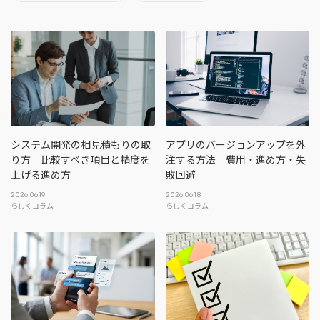
地方創生コラム
お問い合わせフォーム
電子公告
リモートワークコラム
免責事項
お客さまの声
社員の声
事例紹介
らしくコラム
システム開発の相見積もりの取
アプリのバージョンアップを外
り方｜比較すべき項目と精度を
注する方法｜費用・進め方・失
テレリモ総研
上げる進め方
敗回避
2026.06.19
2026.06.18
らしくコラム
らしくコラム