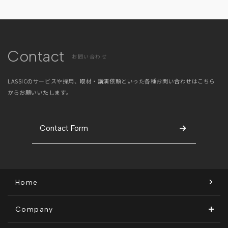
地方創生コラム
お問い合わせフォーム
電子公告
リモートワークコラム
免責事項
お客さまの声
Contact
お問い合わせ
社員の声
事例紹介
LASSICのサービスや採用、取材・講演依頼といった
各種お問い合わせはこちら
からお願いいたします。
らしくコラム
テレリモ総研
Contact Form
Home
Company