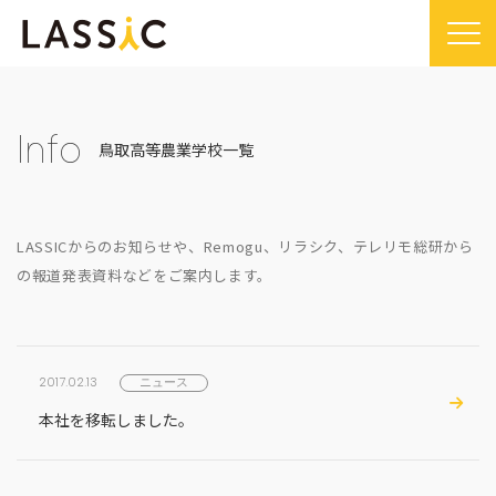
Home
Company
Info
鳥取高等農業学校一覧
Company TOP
Service
ビジョン・ミッション
Service TOP
Sustainability
LASSICからのお知らせや、Remogu、リラシク、テレリモ総研から
会社概要
Remogu（リモグ）・リラシク
Sustainability TOP
の報道発表資料などをご案内します。
News
代表メッセージ
Remoguフリーランス
SDGsに対する取り組み
News TOP
IR
経営メンバー紹介
リラシク
コンプライアンス推進体制
メディア掲載
IR TOP
Recruit
2017.02.13
ニュース
拠点一覧
ITソリューション
プレスリリース
開示情報
LASSIC Media
本社を移転しました。
沿革
ニュース
コーポレート・ガバナンス
LASSIC Media TOP
Contact
ディスクロージャーポリシー