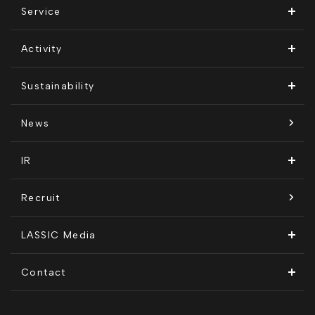
ビジョン・ミッション
Service
会社概要
Remogu（リモグ）・リラシク
Activity
代表メッセージ
Remoguフリーランス
メディア運営
Sustainability
経営メンバー紹介
リラシク
テレリモ総研
SDGsに対する取り組み
News
拠点一覧
ITソリューション
感情医工学技術
コンプライアンス推進体制
IR
沿革
KnockMe!（ノックミー）
開示情報
Recruit
コーポレート・ガバナンス
LASSIC Media
ディスクロージャーポリシー
地方創生コラム
Contact
電子公告
リモートワークコラム
お問い合わせフォーム