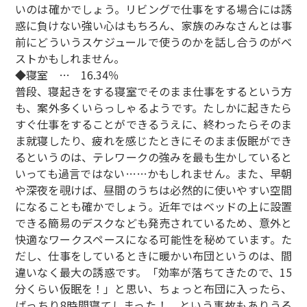
いのは確かでしょう。リビングで仕事をする場合には誘
惑に負けない強い心はもちろん、家族のみなさんとは事
前にどういうスケジュールで使うのかを話し合うのがベ
ストかもしれません。
◆寝室 … 16.34％
普段、寝起きをする寝室でそのまま仕事をするという方
も、案外多くいらっしゃるようです。たしかに起きたら
すぐ仕事をすることができるうえに、終わったらそのま
ま就寝したり、疲れを感じたときにそのまま仮眠ができ
るというのは、テレワークの強みを最も生かしていると
いっても過言ではない……かもしれません。また、早朝
や深夜を覗けば、昼間のうちは必然的に使いやすい空間
になることも確かでしょう。近年ではベッドの上に設置
できる簡易のデスクなども発売されているため、意外と
快適なワークスペースになる可能性を秘めています。た
だし、仕事をしているときに暖かい布団というのは、間
違いなく最大の誘惑です。「効率が落ちてきたので、15
分くらい仮眠を！」と思い、ちょっと布団に入ったら、
ばっちり8時間寝てしまった！ という事故もありうる