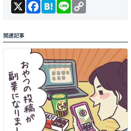
X
Facebook
Hatena
Line
Copy
Link
関連記事