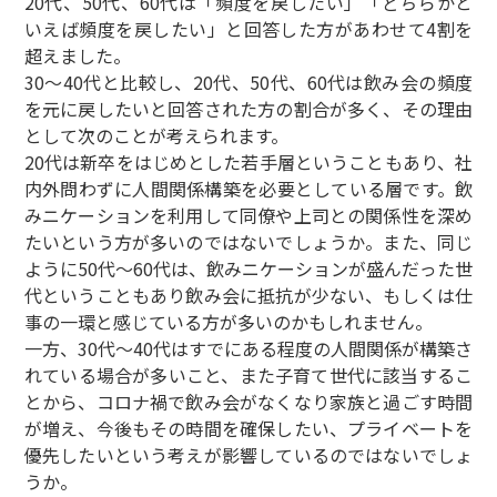
20代、50代、60代は「頻度を戻したい」「どちらかと
いえば頻度を戻したい」と回答した方があわせて4割を
超えました。
30～40代と比較し、20代、50代、60代は飲み会の頻度
を元に戻したいと回答された方の割合が多く、その理由
として次のことが考えられます。
20代は新卒をはじめとした若手層ということもあり、社
内外問わずに人間関係構築を必要としている層です。飲
みニケーションを利用して同僚や上司との関係性を深め
たいという方が多いのではないでしょうか。また、同じ
ように50代～60代は、飲みニケーションが盛んだった世
代ということもあり飲み会に抵抗が少ない、もしくは仕
事の一環と感じている方が多いのかもしれません。
一方、30代～40代はすでにある程度の人間関係が構築さ
れている場合が多いこと、また子育て世代に該当するこ
とから、コロナ禍で飲み会がなくなり家族と過ごす時間
が増え、今後もその時間を確保したい、プライベートを
優先したいという考えが影響しているのではないでしょ
うか。