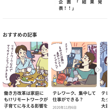
企画「結果発
表！！」
おすすめの記事
働き方改革は家庭に
テレワーク、集中して
テ
も!?リモートワークが
仕事ができる？
た
子育てに与える影響を
大
2020年11月6日