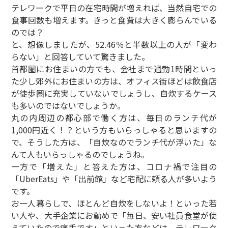
テレワークで平日の在宅時間が増えれば、当然自宅での
食事回数も増えます。きっと食費は大きく膨らんでいる
のでは？
と、想像しましたが、52.46％と半数以上の人が「変わ
らない」と回答していて驚きました。
首都圏にお住まいの方でも、会社まで通勤1時間といっ
た少し郊外にお住まいの方は、オフィス街ほどは飲食店
が徒歩圏に充実していないでしょうし、自炊するケース
も多いのではないでしょうか。
丸の内周辺の都心部で働く方は、毎日のランチ代が
1,000円近く！？という方もいらっしゃると思いますの
で、そうした方は、「自炊なのでランチ代が浮いた」な
んて人もいらっしゃるのでしょうね。
一方で「増えた」と答えた方は、コロナ禍で注目の
「UberEats」や「出前館」など宅配に頼る人が多いよう
です。
お一人暮らしで、ほとんど自炊をしないよ！といった若
い人や、大手企業にお勤めで「毎日、安い社員食堂が使
えていたので痛手です」といった方などは、テレワーク