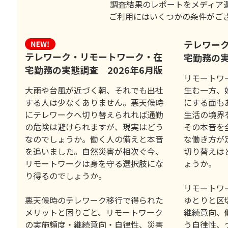
調査結果のレポートをメディア
ご利用にはいくつかの条件がご
テレワー
テレワーク・リモートワーク・在
宅勤務の実
宅勤務の実態調査 2026年6月版
リモートワ
大雨や台風が近づく朝、それでも出社
生む一方、
する人は少なくありません。悪天候時
にする面も
にテレワークへ切り替えられれば通勤
生活の境界
の危険は避けられますが、現実はどう
その本音を
なのでしょうか。働く人の備えと本音
な働き方が
を追いました。自然災害が相次ぐ今、
切り替えは
リモートワークは身を守る選択肢にな
ょうか。
り得るのでしょうか。
リモートワ
悪天候時のテレワーク移行で得られた
ゆとりと区
メリットと困りごと、リモートワーク
継続意向、
の実施頻度・継続意向・自律性、災害
う自律性、