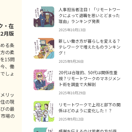
人事担当者注目！「リモートワー
クによって退職を思いとどまった
理由」ランキング発表
ク・在
2025年10月13日
年2月版
新しい働き方が暮らしを変える？
求める条
テレワークで増えたものランキン
き方の柔
グ！
を15問
2025年9月26日
む今、働
20代は合理的、50代は関係性重
のでしょ
視？リモートワークのマネジメン
ト術を調査で大解剖
2025年10月29日
デメリッ
移住の現
リモートワークで上司と部下の関
選びの最
係はどのように変化した！？
り市場の
2025年9月12日
感謝を伝えるのは若者の方が得