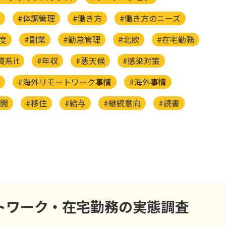
#体調管理
#働き方
#働き方のニーズ
度
#副業
#勤怠管理
#北欧
#在宅勤務
資系it
#年収
#悪天候
#感染対策
#海外リモートワーク事情
#海外事情
時間
#移住
#給与
#継続意向
#読書
トワーク・在宅勤務の実態調査