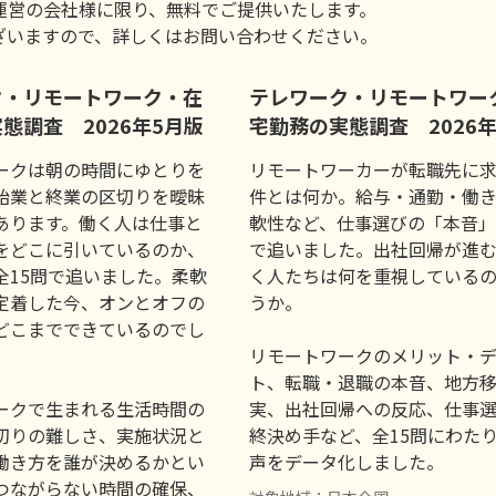
運営の会社様に限り、無料でご提供いたします。
ざいますので、詳しくはお問い合わせください。
ク・リモートワーク・在
テレワーク・リモートワー
態調査 2026年5月版
宅勤務の実態調査 2026
ークは朝の時間にゆとりを
リモートワーカーが転職先に
始業と終業の区切りを曖昧
件とは何か。給与・通勤・働
あります。働く人は仕事と
軟性など、仕事選びの「本音」
をどこに引いているのか、
で追いました。出社回帰が進
全15問で追いました。柔軟
く人たちは何を重視している
定着した今、オンとオフの
うか。
どこまでできているのでし
リモートワークのメリット・
ト、転職・退職の本音、地方
ークで生まれる生活時間の
実、出社回帰への反応、仕事
切りの難しさ、実施状況と
終決め手など、全15問にわた
働き方を誰が決めるかとい
声をデータ化しました。
つながらない時間の確保、