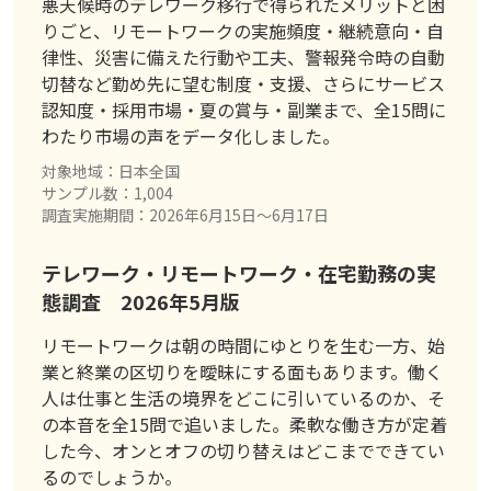
悪天候時のテレワーク移行で得られたメリットと困
りごと、リモートワークの実施頻度・継続意向・自
律性、災害に備えた行動や工夫、警報発令時の自動
切替など勤め先に望む制度・支援、さらにサービス
認知度・採用市場・夏の賞与・副業まで、全15問に
わたり市場の声をデータ化しました。
対象地域：日本全国
サンプル数：1,004
調査実施期間：2026年6月15日〜6月17日
テレワーク・リモートワーク・在宅勤務の実
態調査 2026年5月版
リモートワークは朝の時間にゆとりを生む一方、始
業と終業の区切りを曖昧にする面もあります。働く
人は仕事と生活の境界をどこに引いているのか、そ
の本音を全15問で追いました。柔軟な働き方が定着
した今、オンとオフの切り替えはどこまでできてい
るのでしょうか。