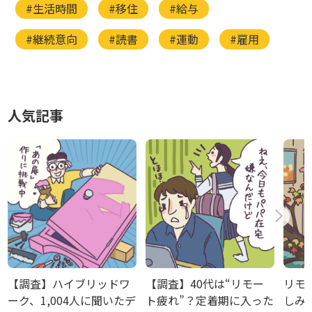
#生活時間
#移住
#給与
#継続意向
#読書
#運動
#雇用
人気記事
【調査】ハイブリッドワ
【調査】40代は“リモー
リモ
ーク、1,004人に聞いたデ
ト疲れ”？定着期に入った
しみ方