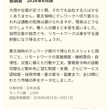
態調査 2026年6月版
大雨や台風が近づく朝、それでも出社する人は少な
くありません。悪天候時にテレワークへ切り替えら
れれば通勤の危険は避けられますが、現実はどうな
のでしょうか。働く人の備えと本音を追いました。
自然災害が相次ぐ今、リモートワークは身を守る選
択肢になり得るのでしょうか。
悪天候時のテレワーク移行で得られたメリットと困
りごと、リモートワークの実施頻度・継続意向・自
律性、災害に備えた行動や工夫、警報発令時の自動
切替など勤め先に望む制度・支援、さらにサービス
認知度・採用市場・夏の賞与・副業まで、全15問に
わたり市場の声をデータ化しました。
対象地域：日本全国
サンプル数：1,004
調査実施期間：2026年6月15日〜6月17日