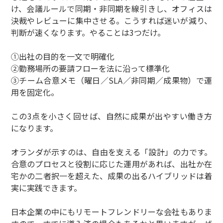
け、会議ルールで同期・非同期を線引きし、オフィスは
決裁やレビューに集中させる。こうすれば迷いが減り、
判断が速くなります。やることは3つだけ。
①出社の目的を一文で明確化
②勤務場所の要請フローを法に沿って標準化
③チーム合意メモ（曜日／SLA／非同期／成果物）で運
用を固定化。
この3点を小さく回せば、自然に成果が出やすい働き方
になります。
オランダが示すのは、自由を支える「設計」の力です。
合意のプロセスと役割に応じた運用があれば、出社か在
宅かの二者択一を超えた、成果の出るハイブリッドは着
実に実践できます。
日本企業の中にもリモートフレンドリーな会社もありま