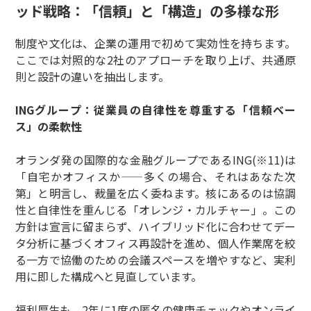
ッド戦略：「信頼」と「構造」の多様な形
制度や文化は、企業の運用で初めて実効性を持ちます。
ここでは対照的な2社のアプローチを取り上げ、共通原
則と設計の違いを抽出します。
INGグループ：従業員の自律性を尊重する「信頼ベー
ス」の柔軟性
オランダ発の国際的な金融グループであるING(※11)は
「自宅かオフィスか——多くの場合、それはあなた次
第」と明言し、裁量を広く委ねます。核にあるのは協調
性と自律性を重んじる「オレンジ・カルチャー」。この
方針は宣言に留まらず、ハイブリッド化に合わせてデー
タ分析に基づくオフィス再設計を進め、個人作業席を絞
る一方で協働のための会議スペースを増やすなど、実利
用に即した構成へと見直しています。
福利厚生も、2年に1度の匿名の健康チェックやオンライ