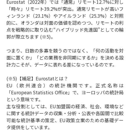
Eurostat（2022年）では「通常」リモート12.7%に対し
「時々」リモート39.2%が突出。通常リモートが高いフ
ィンランド（23.1%）やアイルランド（25.3%）と対照
的に、オランダは対面の価値を認めつつ、リモートの利
点を戦略的に取り込む“ハイブリッド先進国”としての輪
郭が際立ちます (※5)。
つまり、日数の多寡を競うのではなく、「何の活動を対
面に置くか」「どの業務を非同期にするか」を決める設
計力こそが、データに表れる差になっているのです。
(※5)【補足】Eurostatとは？
EU（欧州連合）の統計機関です。正式名称は
「European Statistics Office」で、ヨーロッパの統計局
という意味です。
主な役割としては、EU加盟国の経済、社会、環境など
に関する統計データの収集・分析・公表や各国間で比較
可能な統計基準の策定、EU政策立案のための基礎デー
タ提供をしています。