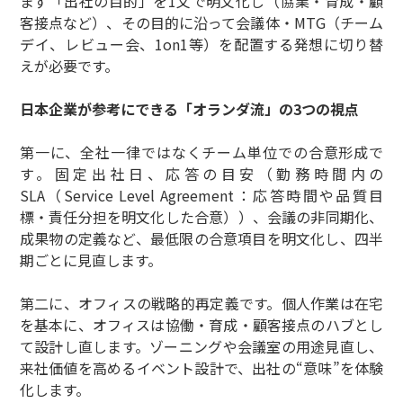
まず「出社の目的」を1文で明文化し（協業・育成・顧
客接点など）、その目的に沿って会議体・MTG（チーム
デイ、レビュー会、1on1等）を配置する発想に切り替
えが必要です。
日本企業が参考にできる「オランダ流」の3つの視点
第一に、全社一律ではなくチーム単位での合意形成で
す。固定出社日、応答の目安（勤務時間内の
SLA（Service Level Agreement：応答時間や品質目
標・責任分担を明文化した合意））、会議の非同期化、
成果物の定義など、最低限の合意項目を明文化し、四半
期ごとに見直します。
第二に、オフィスの戦略的再定義です。個人作業は在宅
を基本に、オフィスは協働・育成・顧客接点のハブとし
て設計し直します。ゾーニングや会議室の用途見直し、
来社価値を高めるイベント設計で、出社の“意味”を体験
化します。