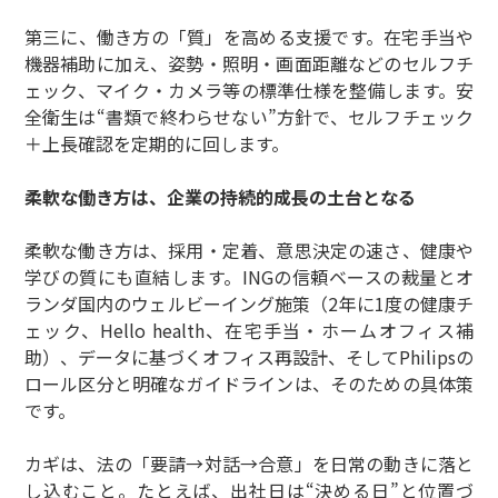
第三に、働き方の「質」を高める支援です。在宅手当や
機器補助に加え、姿勢・照明・画面距離などのセルフチ
ェック、マイク・カメラ等の標準仕様を整備します。安
全衛生は“書類で終わらせない”方針で、セルフチェック
＋上長確認を定期的に回します。
柔軟な働き方は、企業の持続的成長の土台となる
柔軟な働き方は、採用・定着、意思決定の速さ、健康や
学びの質にも直結します。INGの信頼ベースの裁量とオ
ランダ国内のウェルビーイング施策（2年に1度の健康チ
ェック、Hello health、在宅手当・ホームオフィス補
助）、データに基づくオフィス再設計、そしてPhilipsの
ロール区分と明確なガイドラインは、そのための具体策
です。
カギは、法の「要請→対話→合意」を日常の動きに落と
し込むこと。たとえば、出社日は“決める日”と位置づ