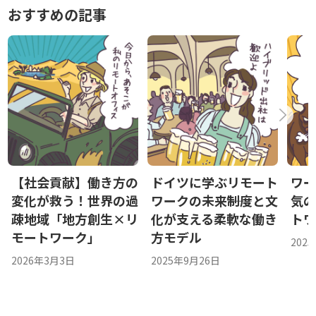
おすすめの記事
【社会貢献】働き方の
ドイツに学ぶリモート
ワ
変化が救う！世界の過
ワークの未来――制度と文
気
疎地域「地方創生×リ
化が支える柔軟な働き
ト
モートワーク」
方モデル
202
2026年3月3日
2025年9月26日