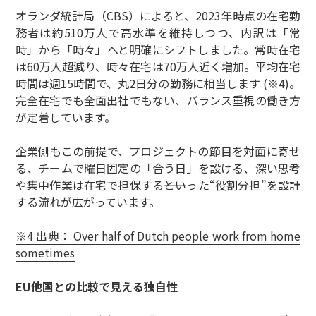
オランダ統計局（CBS）によると、2023年時点の在宅勤
務者は約510万人で高水準を維持しつつ、内訳は「常
時」から「時々」へと明確にシフトしました。常時在宅
は60万人超減り、時々在宅は70万人近く増加。平均在宅
時間は週15時間で、丸2日分の勤務に相当します (※4)。
完全在宅でも全面出社でもない、バランス重視の働き方
が定着しています。
企業側もこの前提で、プロジェクトの節目を対面に寄せ
る、チームで曜日固定の「合う日」を設ける、深い思考
や集中作業は在宅で担保する――といった“役割分担”を設計
する流れが広がっています。
※4 出典： Over half of Dutch people work from home
sometimes
EU他国との比較で見える独自性