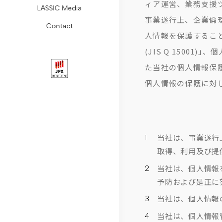
ィア運営、業務支援
LASSIC Media
ョ
Remogu
組
レ
レ
コ
ォ
事業遂行上、企業倫
Contact
ン
フ
み
ス
ー
ラ
ー
人情報を保護するこ
会
リ
コ
リ
ト・
ム
ム
(JIS Q 150
社
ー
ン
リ
ガ
リ
た当社の個人情報保
概
ラ
プ
ー
バ
モ
個人情報の保護に対
要
ン
ラ
ス
ナ
ー
代
ス
イ
ニ
ン
ト
表
ア
ュ
ス
ワ
当社は、事業遂行
取得、利用及び提
メ
リ
ン
ー
デ
ー
当社は、個人情報
ッ
ラ
ス
ス
ィ
ク
予防および是正に
セ
シ
推
ス
コ
当社は、個人情報
ー
ク
進
ク
ラ
当社は、個人情報