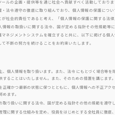
ツールの企画・提供等を通じ社会へ貢献すべく活動しておりま
理・法令遵守の徹底に取り組んでおり、個人情報の保護につい
とが社会的責任であると考え、「個人情報の保護に関する法律
01)｣、個人情報の取扱いに関する法令、国が定める指針その他規
護マネジメントシステムを確立すると共に、以下に掲げる個人
して不断の努力を続けることをお約束いたします。
上、個人情報を取り扱います。また、法令 にもとづく場合等を
供することはいたしません。また、そのための措置を講じます
を正確かつ最新の状態に保つとともに、個人情報への不正アク
努めます。
の取り扱いに関する法令、国が定める指針その他の規範を遵守
管理に関する仕組みを定め、役員をはじめとする全社員に徹底