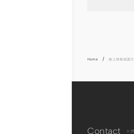
沿
免
紹
革
責
介
事
ら
項
し
く
/
Home
個人情報保護
コ
ラ
ム
テ
レ
リ
モ
Contact
お