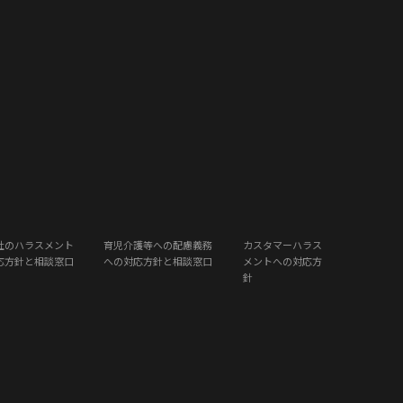
社のハラスメント
育児介護等への配慮義務
カスタマーハラス
応方針と相談窓口
への対応方針と相談窓口
メントへの対応方
針