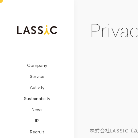
Privac
Company
ビ
Remogu（リ
SDGs
メ
開
LASSIC
お
Service
ジ
モ
に
デ
示
Media
問
Activity
ョ
グ）・
対
ィ
情
TOP
い
Sustainability
ン・
リ
す
ア
報
地
合
News
ミ
ラ
る
掲
コ
方
わ
IR
ッ
シ
取
載
ー
創
せ
株式会社LASSIC
Recruit
シ
ク
り
プ
ポ
生
フ