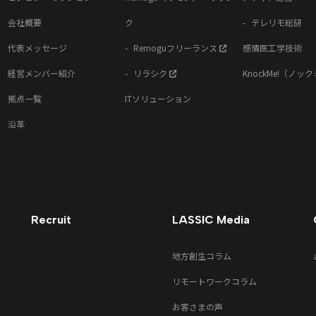
会社概要
ク
テレリモ総研
代表メッセージ
Remoguフリーランス
感情医工学技術
経営メンバー紹介
リラシク
KnockMe!（ノッ
拠点一覧
ITソリューション
沿革
Recruit
LASSIC Media
地方創生コラム
リモートワークコラム
お客さまの声