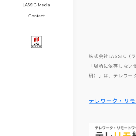
LASSIC Media
ョ
Remogu
組
レ
レ
コ
ォ
Contact
ン
フ
み
ス
ー
ラ
ー
会
リ
コ
リ
ト・
ム
ム
社
ー
ン
リ
ガ
リ
概
ラ
プ
ー
バ
モ
株式会社LASSIC
要
ン
ラ
ス
ナ
ー
「場所に依存しない
代
ス
イ
ニ
ン
ト
研）」は、テレワー
表
ア
ュ
ス
ワ
メ
リ
ン
ー
デ
ー
テレワーク・リモ
ッ
ラ
ス
ス
ィ
ク
セ
シ
推
ス
コ
ー
ク
進
ク
ラ