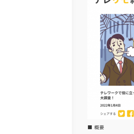
ジ
体
ロ
ム
経
IT
制
ー
お
営
ソ
ジ
客
メ
リ
ャ
さ
ン
ュ
ー
ま
バ
ー
ポ
の
ー
シ
リ
声
紹
ョ
シ
社
介
ン
ー
員
拠
電
の
点
子
声
一
公
事
■ 概要
覧
告
例