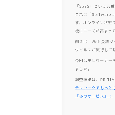
「SaaS」という言
沿
免
紹
これは「Softwar
革
責
介
す。オンライン状態
事
ら
機にニーズが高まっ
項
し
例えば、Web会議
く
ウイルスが流行して
コ
今回はテレワーカー
ラ
ました。
ム
調査結果は、PR T
テ
テレワークでもっと
レ
「あのサービス」！
リ
モ