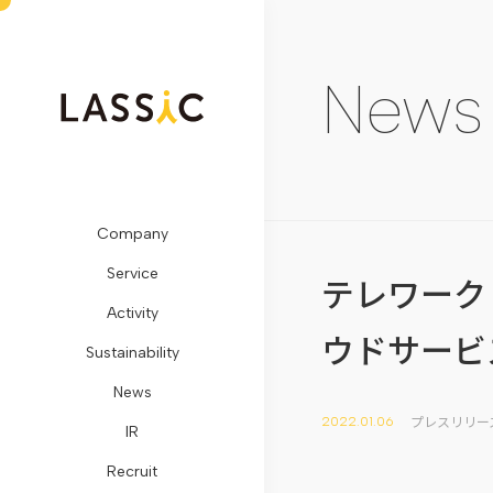
News
Company
ビ
Remogu（リ
SDGs
メ
開
LASSIC
お
Service
ジ
モ
に
デ
示
Media
問
テレワーク
Activity
ョ
グ）・
対
ィ
情
TOP
い
ウドサービ
Sustainability
ン・
リ
す
ア
報
地
合
News
ミ
ラ
る
掲
コ
方
わ
プレスリリー
2022.01.06
IR
ッ
シ
取
載
ー
創
せ
Recruit
シ
ク
り
プ
ポ
生
フ