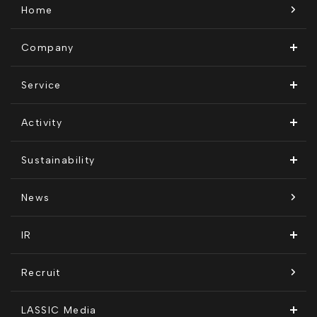
Home
Company
ビジョン・ミッション
Service
会社概要
Remogu（リモグ）・リラシク
Activity
代表メッセージ
Remoguフリーランス
メディア運営
Sustainability
経営メンバー紹介
リラシク
テレリモ総研
SDGsに対する取り組み
News
拠点一覧
ITソリューション
感情医工学技術
コンプライアンス推進体制
IR
沿革
KnockMe!（ノックミー）
開示情報
Recruit
コーポレート・ガバナンス
LASSIC Media