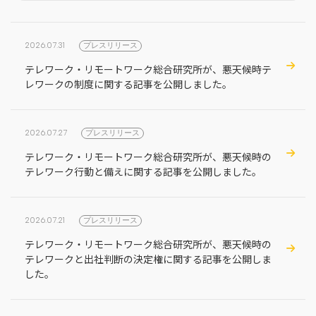
地方創生コラム
お問い合わせフォーム
電子公告
リモートワークコラム
2026.07.31
プレスリリース
免責事項
お客さまの声
テレワーク・リモートワーク総合研究所が、悪天候時テ
レワークの制度に関する記事を公開しました。
社員の声
事例紹介
2026.07.27
プレスリリース
らしくコラム
テレワーク・リモートワーク総合研究所が、悪天候時の
テレリモ総研
テレワーク行動と備えに関する記事を公開しました。
2026.07.21
プレスリリース
テレワーク・リモートワーク総合研究所が、悪天候時の
テレワークと出社判断の決定権に関する記事を公開しま
した。