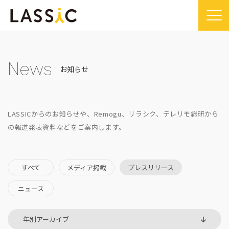
Home
Company
News
お知らせ
Company TOP
Service
ビジョン・ミッション
Service TOP
Sustainability
LASSICからのお知らせや、Remogu、リラシク、テレリモ総研から
会社概要
Remogu（リモグ）・リラシク
Sustainability TOP
の報道発表資料などをご案内します。
News
代表メッセージ
Remoguフリーランス
SDGsに対する取り組み
News TOP
IR
経営メンバー紹介
リラシク
コンプライアンス推進体制
メディア掲載
すべて
メディア掲載
プレスリリース
IR TOP
Recruit
拠点一覧
ITソリューション
プレスリリース
ニュース
開示情報
LASSIC Media
沿革
ニュース
コーポレート・ガバナンス
LASSIC Media TOP
Contact
ディスクロージャーポリシー