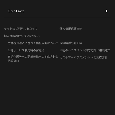
ディスクロージャーポリシー
地方創生コラム
Contact
電子公告
リモートワークコラム
お問い合わせフォーム
サイトのご利用にあたって
個人情報保護方針
免責事項
お客さまの声
個人情報の取り扱いについて
労働者派遣法に基づく情報公開について
取扱職種の範囲等
社員の声
当社サービス利用時の留意点
当社のハラスメント対応方針と相談窓口
育児介護等への配慮義務への対応方針と
カスタマーハラスメントへの対応方針
事例紹介
相談窓口
らしくコラム