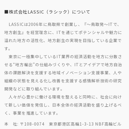
■株式会社LASSIC（ラシック）について
LASSICは2006年に鳥取県で創業し、『～鳥取発～ITで、
地方創生』を経営理念に、ITを通じてポテンシャルや魅力に
溢れた地方の活性化、地方創生の実現を目指している企業で
す。
東京に一極集中しているIT業界の経済活動を地方に分散さ
せる“地方輸出”の仕組みづくりや、ITとアイデアで地方自治
体の課題解決を支援する地域イノベーション支援事業、人や
組織の状態を見える化し改善を支援する感情解析技術の研究
開発などに取り組んでいます。
人々が心豊かに働ける環境を整えると同時に、社会に向け
て新しい価値を発信し、日本全体の経済活動を盛り上げるべ
く、事業を推進しています。
本 社: 〒108-0074 東京都港区高輪1-3-13 NBF高輪ビル