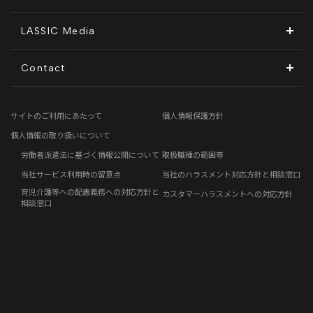
コーポレート・ガバナンス
LASSIC Media
ディスクロージャーポリシー
地方創生コラム
Contact
電子公告
リモートワークコラム
お問い合わせフォーム
サイトのご利用にあたって
個人情報保護方針
免責事項
お客さまの声
個人情報の取り扱いについて
労働者派遣法に基づく情報公開について
取扱職種の範囲等
社員の声
当社サービス利用時の留意点
当社のハラスメント対応方針と相談窓口
育児介護等への配慮義務への対応方針と
カスタマーハラスメントへの対応方針
事例紹介
相談窓口
らしくコラム