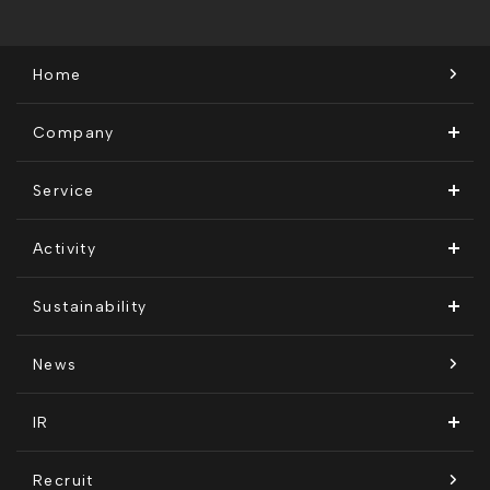
Home
Company
ビジョン・ミッション
Service
会社概要
Remogu（リモグ）・リラシク
Activity
代表メッセージ
Remoguフリーランス
メディア運営
Sustainability
経営メンバー紹介
リラシク
テレリモ総研
SDGsに対する取り組み
News
拠点一覧
ITソリューション
感情医工学技術
コンプライアンス推進体制
IR
沿革
KnockMe!（ノックミー）
開示情報
Recruit