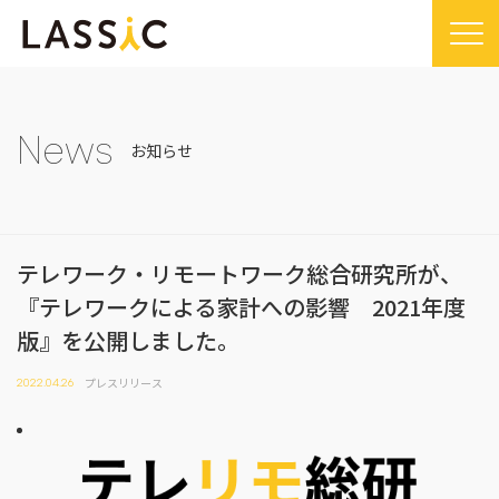
Home
Company
News
お知らせ
Company TOP
Service
ビジョン・ミッション
Service TOP
Sustainability
会社概要
テレワーク・リモートワーク総合研究所が、
Remogu（リモグ）・リラシク
Sustainability TOP
News
『テレワークによる家計への影響 2021年度
代表メッセージ
Remoguフリーランス
SDGsに対する取り組み
News TOP
IR
版』を公開しました。
経営メンバー紹介
リラシク
コンプライアンス推進体制
メディア掲載
IR TOP
Recruit
プレスリリース
2022.04.26
拠点一覧
ITソリューション
プレスリリース
開示情報
LASSIC Media
沿革
ニュース
コーポレート・ガバナンス
LASSIC Media TOP
Contact
ディスクロージャーポリシー