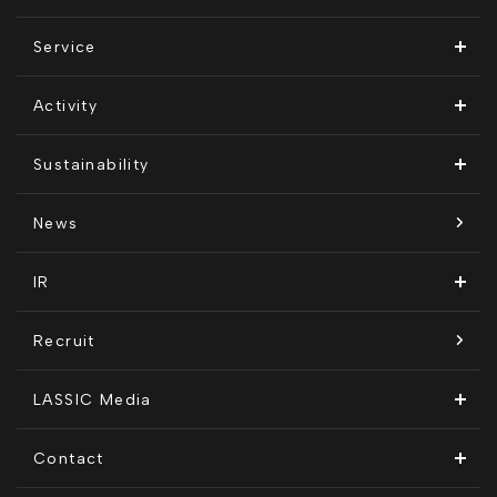
ビジョン・ミッション
Service
会社概要
Remogu（リモグ）・リラシク
Activity
代表メッセージ
Remoguフリーランス
メディア運営
Sustainability
経営メンバー紹介
リラシク
テレリモ総研
SDGsに対する取り組み
News
拠点一覧
ITソリューション
感情医工学技術
コンプライアンス推進体制
IR
沿革
KnockMe!（ノックミー）
開示情報
Recruit
コーポレート・ガバナンス
LASSIC Media
ディスクロージャーポリシー
地方創生コラム
Contact