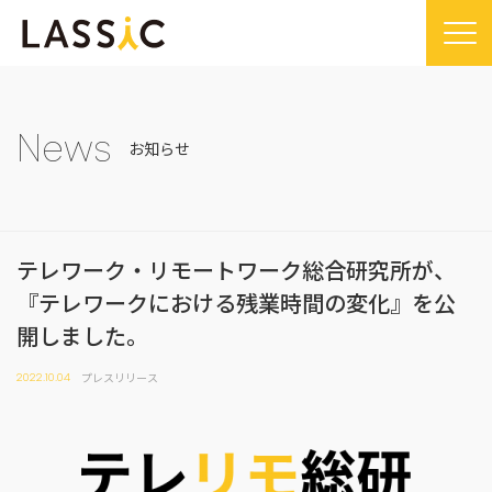
Home
Company
News
お知らせ
Company TOP
Service
ビジョン・ミッション
Service TOP
Sustainability
会社概要
テレワーク・リモートワーク総合研究所が、
Remogu（リモグ）・リラシク
Sustainability TOP
News
『テレワークにおける残業時間の変化』を公
代表メッセージ
Remoguフリーランス
SDGsに対する取り組み
News TOP
IR
開しました。
経営メンバー紹介
リラシク
コンプライアンス推進体制
メディア掲載
IR TOP
Recruit
プレスリリース
2022.10.04
拠点一覧
ITソリューション
プレスリリース
開示情報
LASSIC Media
沿革
ニュース
コーポレート・ガバナンス
LASSIC Media TOP
Contact
ディスクロージャーポリシー