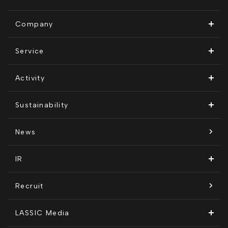
Company
ビジョン・ミッション
Service
会社概要
Remogu（リモグ）・リラシク
Activity
代表メッセージ
Remoguフリーランス
メディア運営
Sustainability
経営メンバー紹介
リラシク
テレリモ総研
SDGsに対する取り組み
News
拠点一覧
ITソリューション
感情医工学技術
コンプライアンス推進体制
IR
沿革
KnockMe!（ノックミー）
開示情報
Recruit
コーポレート・ガバナンス
LASSIC Media