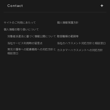
ディスクロージャーポリシー
地方創生コラム
Contact
電子公告
リモートワークコラム
お問い合わせフォーム
サイトのご利用にあたって
個人情報保護方針
免責事項
お客さまの声
個人情報の取り扱いについて
労働者派遣法に基づく情報公開について
取扱職種の範囲等
社員の声
当社サービス利用時の留意点
当社のハラスメント対応方針と相談窓口
育児介護等への配慮義務への対応方針と
カスタマーハラスメントへの対応方針
事例紹介
相談窓口
らしくコラム