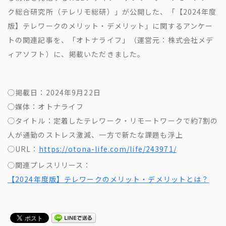
地方創生コラム
お問い合わせフォーム
ク総合研究所（テレリモ総研）」が公開した、「【2024年度
電子公告
リモートワークコラム
版】テレワークのメリット・デメリット」に関するアンケー
免責事項
トの関連記事を、「オトナライフ」（運営元：株式会社メデ
お客さまの声
ィアソフト）に、掲載いただきました。
社員の声
事例紹介
◯掲載日：2024年9月22日
らしくコラム
◯媒体：オトナライフ
テレリモ総研
◯タイトル：定着したテレワーク・リモートワークで約7割の
人が通勤のストレス激減、一方で新たな課題も浮上
◯URL：
https://otona-life.com/life/243971/
◯関連プレスリリース：
【2024年度版】テレワークのメリット・デメリットとは？