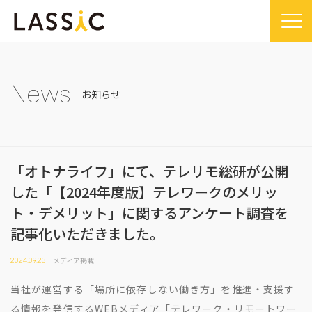
Home
Company
News
お知らせ
Company TOP
Service
ビジョン・ミッション
Service TOP
Sustainability
会社概要
「オトナライフ」にて、テレリモ総研が公開
Remogu（リモグ）・リラシク
Sustainability TOP
News
した「【2024年度版】テレワークのメリッ
代表メッセージ
Remoguフリーランス
SDGsに対する取り組み
News TOP
IR
ト・デメリット」に関するアンケート調査を
経営メンバー紹介
リラシク
コンプライアンス推進体制
メディア掲載
記事化いただきました。
IR TOP
Recruit
拠点一覧
ITソリューション
プレスリリース
開示情報
LASSIC Media
メディア掲載
2024.09.23
沿革
ニュース
コーポレート・ガバナンス
当社が運営する「場所に依存しない働き方」を推進・支援す
LASSIC Media TOP
Contact
る情報を発信するWEBメディア「テレワーク・リモートワー
ディスクロージャーポリシー