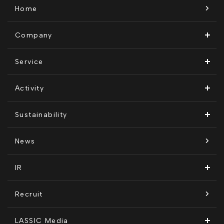
Home
Company
ビジョン・ミッション
Service
会社概要
Remogu（リモグ）・リラシク
Activity
代表メッセージ
Remoguフリーランス
メディア運営
Sustainability
経営メンバー紹介
リラシク
テレリモ総研
SDGsに対する取り組み
News
拠点一覧
ITソリューション
感情医工学技術
コンプライアンス推進体制
IR
沿革
KnockMe!（ノックミー）
開示情報
Recruit
コーポレート・ガバナンス
LASSIC Media