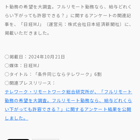
地方創生コラム
お問い合わせフォーム
ト勤務の希望を大調査。フルリモート勤務なら、給与どれく
電子公告
リモートワークコラム
らい下がっても許容できる？」に関するアンケートの関連記
免責事項
事を、「日経MJ」（運営元：株式会社日本経済新聞社）に、
お客さまの声
掲載いただきました。
社員の声
事例紹介
◯掲載日：2024年10月21日
らしくコラム
◯媒体：日経MJ
テレリモ総研
◯タイトル：「条件同じならテレワーク」6割
◯関連プレスリリース：
テレワーク・リモートワーク総合研究所が、「フルリモート
勤務の希望を大調査。フルリモート勤務なら、給与どれくら
い下がっても許容できる？」に関するアンケート結果を公開
しました。