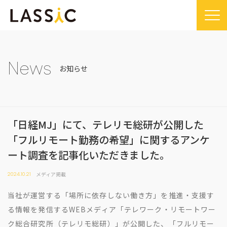
Home
Company
News
お知らせ
Company TOP
Service
ビジョン・ミッション
Service TOP
Sustainability
会社概要
「日経MJ」にて、テレリモ総研が公開した
Remogu（リモグ）・リラシク
Sustainability TOP
News
「フルリモート勤務の希望」に関するアンケ
代表メッセージ
Remoguフリーランス
SDGsに対する取り組み
News TOP
IR
ート調査を記事化いただきました。
経営メンバー紹介
リラシク
コンプライアンス推進体制
メディア掲載
IR TOP
Recruit
メディア掲載
2024.10.21
拠点一覧
ITソリューション
プレスリリース
開示情報
LASSIC Media
当社が運営する「場所に依存しない働き方」を推進・支援す
沿革
ニュース
コーポレート・ガバナンス
る情報を発信するWEBメディア「テレワーク・リモートワー
LASSIC Media TOP
Contact
ク総合研究所（テレリモ総研）」が公開した、「フルリモー
ディスクロージャーポリシー