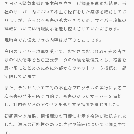
地方創生コラム
お問い合わせフォーム
同日から緊急事態対策本部を立ち上げ調査を進めた結果、当
電子公告
社のサーバー内において不正な操作をした痕跡を確認してお
リモートワークコラム
りますが、さらなる被害の拡大を防ぐため、サイバー攻撃の
免責事項
お客さまの声
詳細については情報開示を差し控えさせていただきます。
社員の声
現時点でお伝えできる内容は以下のとおりです。​
事例紹介
今回のサイバー攻撃を受けて、お客さまおよび取引先の皆さ
らしくコラム
まの個人情報を含む重要データの保護を最優先とし、被害を
最小限にとどめるために外部からのネットワーク接続を一部
テレリモ総研
制限しています。
また、ランサムウエア等の不正なプログラムの実行による二
次被害の発生を防ぐ目的で、被害のあったサーバーを隔離
し、社内外からのアクセスを遮断する措置を講じました。​
​初期調査の結果、情報漏洩の可能性を示す痕跡が確認されま
した。漏洩の可能性のあった内容や範囲については調査中で
す。