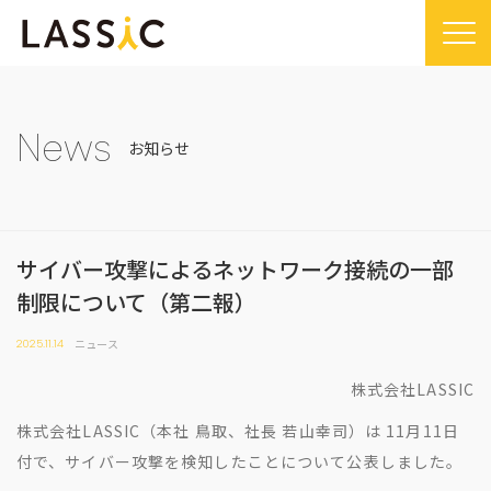
Home
Company
News
お知らせ
Company TOP
Service
ビジョン・ミッション
Service TOP
Sustainability
会社概要
サイバー攻撃によるネットワーク接続の一部
Remogu（リモグ）・リラシク
Sustainability TOP
News
制限について（第二報）
代表メッセージ
Remoguフリーランス
SDGsに対する取り組み
News TOP
IR
経営メンバー紹介
ニュース
2025.11.14
リラシク
コンプライアンス推進体制
メディア掲載
IR TOP
Recruit
拠点一覧
株式会社LASSIC
ITソリューション
プレスリリース
開示情報
LASSIC Media
沿革
株式会社LASSIC（本社 鳥取、社長 若山幸司）は 11月11日
ニュース
コーポレート・ガバナンス
LASSIC Media TOP
Contact
付で、サイバー攻撃を検知したことについて公表しました。​​
ディスクロージャーポリシー