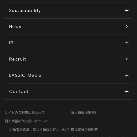
代表メッセージ
Remoguフリーランス
メディア運営
Sustainability
経営メンバー紹介
リラシク
テレリモ総研
SDGsに対する取り組み
News
拠点一覧
ITソリューション
感情医工学技術
コンプライアンス推進体制
IR
沿革
KnockMe!（ノックミー）
開示情報
Recruit
コーポレート・ガバナンス
LASSIC Media
ディスクロージャーポリシー
地方創生コラム
Contact
電子公告
リモートワークコラム
お問い合わせフォーム
サイトのご利用にあたって
個人情報保護方針
免責事項
お客さまの声
個人情報の取り扱いについて
労働者派遣法に基づく情報公開について
取扱職種の範囲等
社員の声