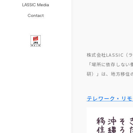
LASSIC Media
ョ
Remogu
組
レ
レ
コ
ォ
Contact
ン
フ
み
ス
ー
ラ
ー
会
リ
コ
リ
ト・
ム
ム
社
ー
ン
リ
ガ
リ
概
ラ
プ
ー
バ
モ
株式会社LASSIC
要
ン
ラ
ス
ナ
ー
「場所に依存しない
代
ス
イ
ニ
ン
ト
研）」は、地方移住
表
ア
ュ
ス
ワ
メ
リ
ン
ー
デ
ー
テレワーク・リモ
ッ
ラ
ス
ス
ィ
ク
セ
シ
推
ス
コ
ー
ク
進
ク
ラ