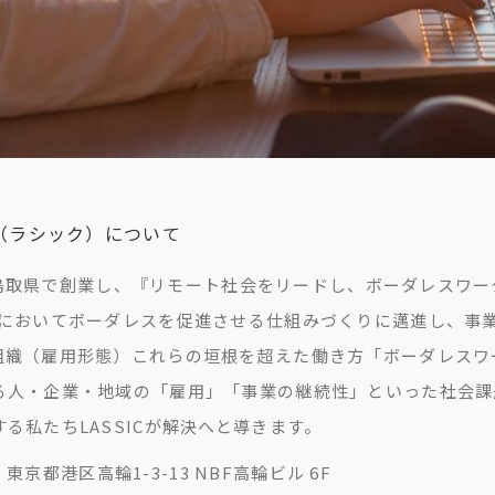
C（ラシック）について
6年に鳥取県で創業し、『リモート社会をリードし、ボーダレス
野においてボーダレスを促進させる仕組みづくりに邁進し、事
組織（雇用形態）これらの垣根を超えた働き方「ボーダレスワ
る人・企業・地域の「雇用」「事業の継続性」といった社会課
る私たちLASSICが解決へと導きます。
4 東京都港区高輪1-3-13 NBF高輪ビル 6F