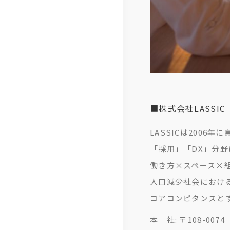
■株式会社LASSI
LASSICは200
「採用」「DX」分
働き方×スペース×
人口減少社会におけ
コアコンピタンスとす
本 社: 〒108-007