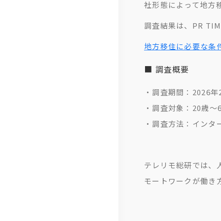
社形態によって地方
沿
免
紹
調査結果は、PR T
革
責
介
地方移住に必要な条件
事
ら
項
し
■ 調査概要
く
・調査期間：2026年
コ
・調査対象：20歳
ラ
・調査方法：インタ
ム
テ
テレリモ総研では、
レ
モートワークが働き
リ
モ