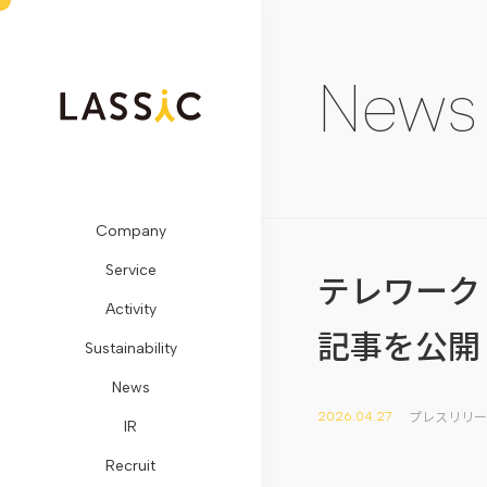
News
Company
ビ
Remogu（リ
SDGs
メ
開
LASSIC
お
Service
ジ
モ
に
デ
示
Media
問
テレワーク
Activity
ョ
グ）・
対
ィ
情
TOP
い
記事を公開
Sustainability
ン・
リ
す
ア
報
地
合
News
ミ
ラ
る
掲
コ
方
わ
プレスリリー
2026.04.27
IR
ッ
シ
取
載
ー
創
せ
Recruit
シ
ク
り
プ
ポ
生
フ