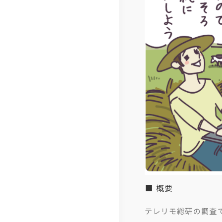
ジ
体
ロ
ム
経
IT
制
ー
お
営
ソ
ジ
客
メ
リ
ャ
さ
ン
ュ
ー
ま
バ
ー
ポ
の
ー
シ
リ
声
紹
ョ
シ
社
介
ン
ー
員
拠
電
の
点
子
声
■ 概要
一
公
事
テレリモ総研の調査
覧
告
例