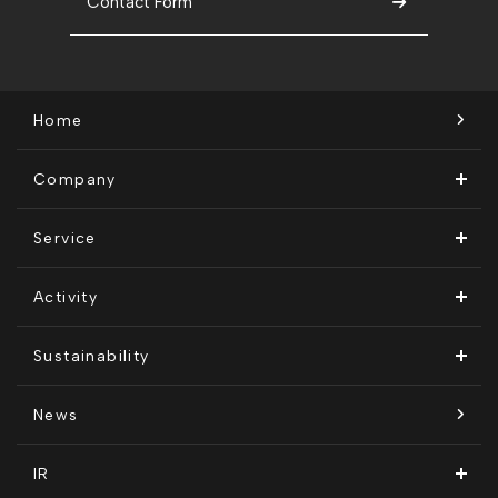
Contact Form
Home
Company
ビジョン・ミッション
Service
会社概要
Remogu（リモグ）・リラシク
Activity
代表メッセージ
Remoguフリーランス
メディア運営
Sustainability
経営メンバー紹介
リラシク
テレリモ総研
SDGsに対する取り組み
News
拠点一覧
ITソリューション
感情医工学技術
コンプライアンス推進体制
IR