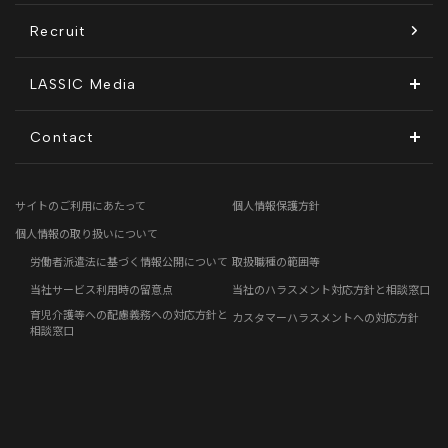
沿革
KnockMe!（ノックミー）
開示情報
Recruit
コーポレート・ガバナンス
LASSIC Media
ディスクロージャーポリシー
地方創生コラム
Contact
電子公告
リモートワークコラム
お問い合わせフォーム
サイトのご利用にあたって
個人情報保護方針
免責事項
お客さまの声
個人情報の取り扱いについて
労働者派遣法に基づく情報公開について
取扱職種の範囲等
社員の声
当社サービス利用時の留意点
当社のハラスメント対応方針と相談窓口
育児介護等への配慮義務への対応方針と
カスタマーハラスメントへの対応方針
事例紹介
相談窓口
らしくコラム