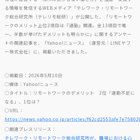
地方創生コラム
お問い合わせフォーム
る情報を発信するWEBメディア「テレワーク・リモートワー
電子公告
リモートワークコラム
ク総合研究所（テレリモ総研）」が公開した、「リモートワ
免責事項
ークのメリット上位2項目は『通勤』関連。全13項目で唯
お客さまの声
一、半数が挙げたデメリットも明らかに」に関するアンケー
社員の声
トの関連記事を、「Yahoo!ニュース」（運営元：LINEヤフ
事例紹介
ー株式会社）に、掲載いただきました。
らしくコラム
テレリモ総研
◯掲載日：2026年5月10日
◯媒体：Yahoo!ニュース
◯タイトル：リモートワークのデメリット 2位「運動不足に
なる」、1位は？
◯URL：
https://news.yahoo.co.jp/articles/f62cd2553afe7e758
◯関連プレスリリース：
テレワーク・リモートワーク総合研究所が、職場における心