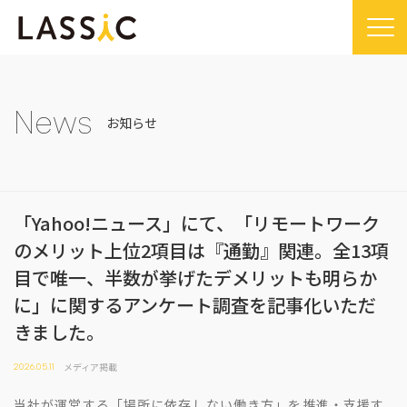
Home
Company
News
お知らせ
Company TOP
Service
ビジョン・ミッション
Service TOP
Sustainability
会社概要
「Yahoo!ニュース」にて、「リモートワーク
Remogu（リモグ）・リラシク
Sustainability TOP
News
のメリット上位2項目は『通勤』関連。全13項
代表メッセージ
Remoguフリーランス
SDGsに対する取り組み
News TOP
IR
目で唯一、半数が挙げたデメリットも明らか
経営メンバー紹介
リラシク
コンプライアンス推進体制
メディア掲載
に」に関するアンケート調査を記事化いただ
IR TOP
Recruit
拠点一覧
ITソリューション
きました。
プレスリリース
開示情報
LASSIC Media
沿革
ニュース
メディア掲載
2026.05.11
コーポレート・ガバナンス
LASSIC Media TOP
Contact
当社が運営する「場所に依存しない働き方」を推進・支援す
ディスクロージャーポリシー