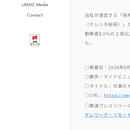
LASSIC Media
ョ
Remogu
組
レ
レ
コ
ォ
当社が運営する「場
Contact
ン
フ
み
ス
ー
ラ
ー
（テレリモ総研）」が
会
リ
コ
リ
ト・
ム
ム
勤務者8.2％の２
社
ー
ン
リ
ガ
リ
た。
概
ラ
プ
ー
バ
モ
要
ン
ラ
ス
ナ
ー
◯掲載日：2026年6
代
ス
イ
ニ
ン
ト
◯媒体：マイナビニ
表
ア
ュ
ス
ワ
◯タイトル：仕事のオ
メ
リ
ン
ー
デ
ー
◯URL：
https://ne
ッ
ラ
ス
ス
ィ
ク
◯関連プレスリリー
セ
シ
推
ス
コ
テレワーク・リモー
ー
ク
進
ク
ラ