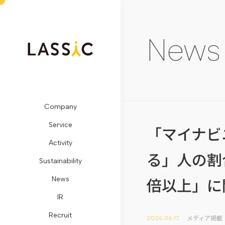
News
Company
ビ
Remogu（リ
SDGs
メ
開
LASSIC
お
Service
ジ
モ
に
デ
示
Media
問
「マイナビ
Activity
ョ
グ）・
対
ィ
情
TOP
い
る」人の割
Sustainability
ン・
リ
す
ア
報
地
合
倍以上」に
News
ミ
ラ
る
掲
コ
方
わ
IR
ッ
シ
取
載
ー
創
せ
Recruit
シ
ク
り
プ
ポ
生
フ
メディア掲載
2026.06.17