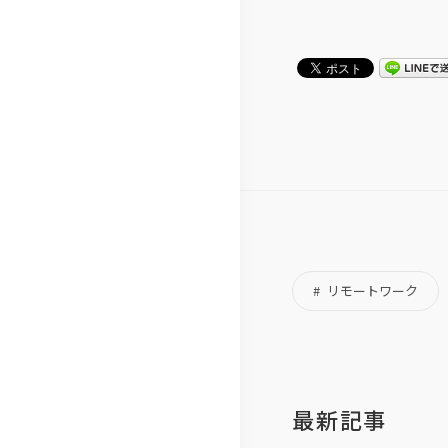
ジ
体
ロ
ム
経
IT
制
ー
お
営
ソ
ジ
客
メ
リ
ャ
さ
ン
ュ
ー
ま
バ
ー
ポ
の
ー
シ
リ
声
紹
ョ
シ
社
リモートワーク
介
ン
ー
員
拠
電
の
点
子
声
一
公
事
最新記事
覧
告
例