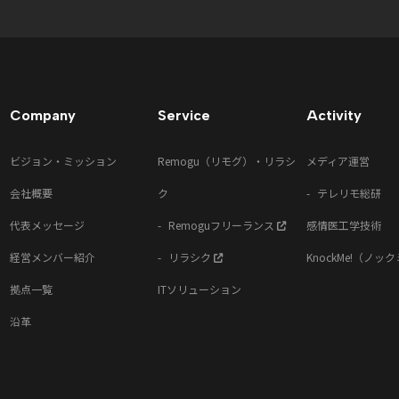
Company
Service
Activity
ビジョン・ミッション
Remogu（リモグ）・リラシ
メディア運営
会社概要
ク
テレリモ総研
代表メッセージ
Remoguフリーランス
感情医工学技術
経営メンバー紹介
リラシク
KnockMe!（ノッ
拠点一覧
ITソリューション
沿革