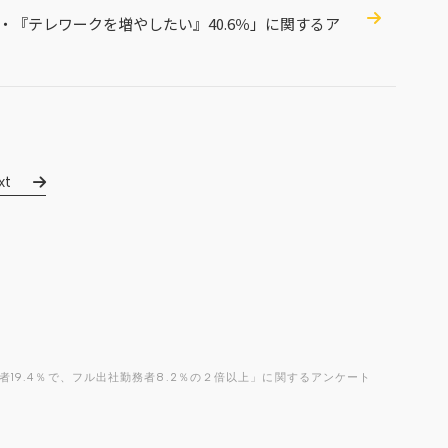
％・『テレワークを増やしたい』40.6％」に関するア
xt
19.4％で、フル出社勤務者8.2％の２倍以上」に関するアンケート