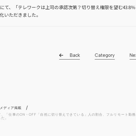
ス」にて、「テレワークは上司の承認次第？切り替え権限を望む43.8
化いただきました。
Back
Category
Ne
/
メディア掲載
、「仕事のON・OFF「自然に切り替えできている」人の割合、フルリモート勤務者
した。