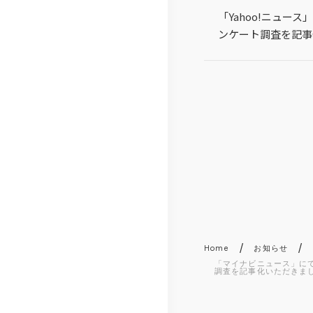
総
「Yahoo!ニュー
研
ンケート調査を記事
/
/
Home
お知らせ
「マイナビニュース」にて
調査を記事化いただきま