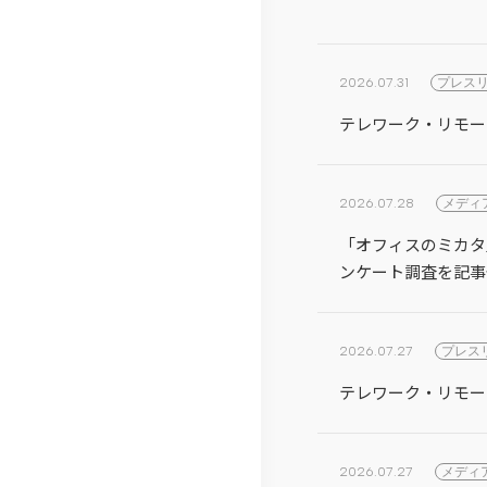
沿
免
紹
革
責
介
2026.07.31
プレス
事
ら
テレワーク・リモー
項
し
く
2026.07.28
メディ
コ
「オフィスのミカタ
ラ
ンケート調査を記事
ム
テ
2026.07.27
プレス
レ
テレワーク・リモー
リ
モ
2026.07.27
メディ