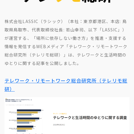
地方創生コラム
お問い合わせフォーム
電子公告
リモートワークコラム
株式会社LASSIC（ラシック）（本社：東京都港区、本店: 鳥
免責事項
お客さまの声
取県鳥取市、代表取締役社長: 若山幸司、以下「LASSIC」）
社員の声
が運営する、「場所に依存しない働き方」を推進・支援する
情報を発信するWEBメディア「テレワーク・リモートワーク
事例紹介
総合研究所（テレリモ総研）」は、テレワークと生活時間の
らしくコラム
ゆとりに関する記事を公開しました。
テレリモ総研
テレワーク・リモートワーク総合研究所（テレリモ総
研）