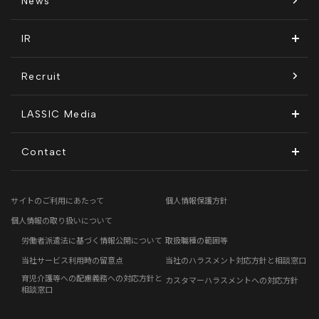
News
拠点一覧
ITソリューション
感情医工学技術
コンプライアンス推進体制
IR
沿革
KnockMe!（ノックミー）
開示情報
Recruit
コーポレート・ガバナンス
LASSIC Media
ディスクロージャーポリシー
地方創生コラム
Contact
電子公告
リモートワークコラム
お問い合わせフォーム
サイトのご利用にあたって
個人情報保護方針
免責事項
お客さまの声
個人情報の取り扱いについて
労働者派遣法に基づく情報公開について
取扱職種の範囲等
社員の声
当社サービス利用時の留意点
当社のハラスメント対応方針と相談窓口
育児介護等への配慮義務への対応方針と
カスタマーハラスメントへの対応方針
事例紹介
相談窓口