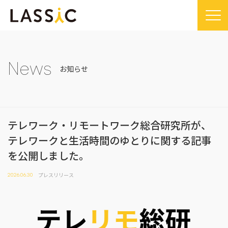
Home
Company
News
お知らせ
Company TOP
Service
ビジョン・ミッション
Service TOP
Sustainability
会社概要
テレワーク・リモートワーク総合研究所が、
Remogu（リモグ）・リラシク
Sustainability TOP
News
テレワークと生活時間のゆとりに関する記事
代表メッセージ
Remoguフリーランス
SDGsに対する取り組み
News TOP
IR
を公開しました。
経営メンバー紹介
リラシク
コンプライアンス推進体制
メディア掲載
IR TOP
Recruit
プレスリリース
2026.06.30
拠点一覧
ITソリューション
プレスリリース
開示情報
LASSIC Media
沿革
ニュース
コーポレート・ガバナンス
LASSIC Media TOP
Contact
ディスクロージャーポリシー