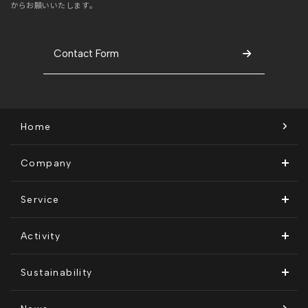
からお願いいたします。
Contact Form
Home
Company
ビジョン・ミッション
Service
会社概要
Remogu（リモグ）・リラシク
Activity
代表メッセージ
Remoguフリーランス
メディア運営
Sustainability
経営メンバー紹介
リラシク
テレリモ総研
SDGsに対する取り組み