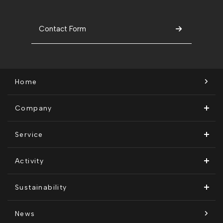
Contact Form
Home
Company
ビジョン・ミッション
Service
会社概要
Remogu（リモグ）・リラシク
Activity
代表メッセージ
Remoguフリーランス
メディア運営
Sustainability
経営メンバー紹介
リラシク
テレリモ総研
SDGsに対する取り組み
News