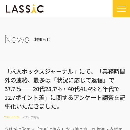
Home
Company
News
お知らせ
Company TOP
Service
ビジョン・ミッション
Service TOP
Sustainability
会社概要
「求人ボックスジャーナル」にて、「業務時間
Remogu（リモグ）・リラシク
Sustainability TOP
News
外の連絡、最多は「状況に応じて返信」で
代表メッセージ
Remoguフリーランス
SDGsに対する取り組み
News TOP
IR
37.7％──20代28.7％・40代41.4％と年代で
経営メンバー紹介
リラシク
コンプライアンス推進体制
メディア掲載
12.7ポイント差」に関するアンケート調査を記
IR TOP
Recruit
拠点一覧
ITソリューション
事化いただきました。
プレスリリース
開示情報
LASSIC Media
沿革
ニュース
メディア掲載
2026.07.02
コーポレート・ガバナンス
LASSIC Media TOP
Contact
当社が運営する「場所に依存しない働き方」を推進・支援す
ディスクロージャーポリシー