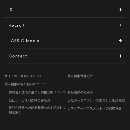
拠点一覧
ITソリューション
感情医工学技術
コンプライアンス推進体制
IR
沿革
KnockMe!（ノックミー）
開示情報
Recruit
コーポレート・ガバナンス
LASSIC Media
ディスクロージャーポリシー
地方創生コラム
Contact
電子公告
リモートワークコラム
お問い合わせフォーム
サイトのご利用にあたって
個人情報保護方針
免責事項
お客さまの声
個人情報の取り扱いについて
労働者派遣法に基づく情報公開について
取扱職種の範囲等
社員の声
当社サービス利用時の留意点
当社のハラスメント対応方針と相談窓口
育児介護等への配慮義務への対応方針と
カスタマーハラスメントへの対応方針
事例紹介
相談窓口
らしくコラム