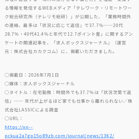
地方創生コラム
お問い合わせフォーム
る情報を発信するWEBメディア「テレワーク・リモートワー
電子公告
リモートワークコラム
ク総合研究所（テレリモ総研）」が公開した、「業務時間外
免責事項
の連絡、最多は「状況に応じて返信」で37.7％──20代
お客さまの声
28.7％・40代41.4％と年代で12.7ポイント差」に関するアン
社員の声
ケートの関連記事を、「求人ボックスジャーナル」（運営
事例紹介
元：株式会社カカクコム）に、掲載いただきました。
らしくコラム
テレリモ総研
◯掲載日：2026年7月1日
◯媒体：求人ボックスジャーナル
◯タイトル：在宅勤務：時間外でも37.7％は「状況次第で返
信」── 年代が上がるほど家でも仕事から離れられない／株
式会社LASSICによる調査
◯URL：
https://xn--
pckua2a7gp15o89zb.com/journal/news/1362/