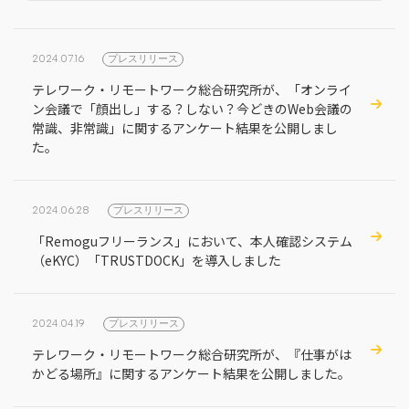
地方創生コラム
お問い合わせフォーム
電子公告
リモートワークコラム
2024.07.16
プレスリリース
免責事項
お客さまの声
テレワーク・リモートワーク総合研究所が、「オンライ
ン会議で「顔出し」する？しない？今どきのWeb会議の
社員の声
常識、非常識」に関するアンケート結果を公開しまし
事例紹介
た。
らしくコラム
2024.06.28
プレスリリース
テレリモ総研
「Remoguフリーランス」において、本人確認システム
（eKYC）「TRUSTDOCK」を導入しました
2024.04.19
プレスリリース
テレワーク・リモートワーク総合研究所が、『仕事がは
かどる場所』に関するアンケート結果を公開しました。