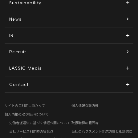
Remoguフリーランス
メディア運営
Sustainability
経営メンバー紹介
リラシク
テレリモ総研
SDGsに対する取り組み
News
拠点一覧
ITソリューション
感情医工学技術
コンプライアンス推進体制
IR
沿革
KnockMe!（ノックミー）
開示情報
Recruit
コーポレート・ガバナンス
LASSIC Media
ディスクロージャーポリシー
地方創生コラム
Contact
電子公告
リモートワークコラム
お問い合わせフォーム
サイトのご利用にあたって
個人情報保護方針
免責事項
お客さまの声
個人情報の取り扱いについて
労働者派遣法に基づく情報公開について
取扱職種の範囲等
社員の声
当社サービス利用時の留意点
当社のハラスメント対応方針と相談窓口