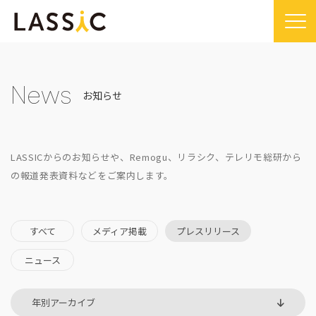
Home
Company
News
お知らせ
Company TOP
Service
ビジョン・ミッション
Service TOP
Sustainability
LASSICからのお知らせや、Remogu、リラシク、テレリモ総研から
会社概要
Remogu（リモグ）・リラシク
Sustainability TOP
の報道発表資料などをご案内します。
News
代表メッセージ
Remoguフリーランス
SDGsに対する取り組み
News TOP
IR
経営メンバー紹介
リラシク
コンプライアンス推進体制
メディア掲載
すべて
メディア掲載
プレスリリース
IR TOP
Recruit
拠点一覧
ITソリューション
プレスリリース
ニュース
開示情報
LASSIC Media
沿革
ニュース
コーポレート・ガバナンス
LASSIC Media TOP
Contact
ディスクロージャーポリシー