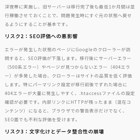
深夜帯に実施し、旧サーバーは移行完了後も最低1か月間は並
行稼働させておくことで、問題発生時にすぐ元の状態へ戻せ
るようにすることが基本です。
リスク2：SEO評価への悪影響
エラーが発生した状態のページにGoogleのクローラーが訪
問すると、SEO評価が下落します。移行後にサーバーエラー
（500系エラー）やページが見つからないエラー（404エラ
ー）が多発した場合、クローラーはサイトの品質を低く評価
します。特にパーマリンク設定が移行前後でずれた場合に
404エラーが大量に発生しやすく、.htaccessファイルの設定
確認が必要です。内部リンクにHTTPが残ったまま（混在コ
ンテンツ）になると、ブラウザでの警告表示だけでなく、
SEO面でも不利な評価を受けます。
リスク3：文字化けとデータ整合性の崩壊