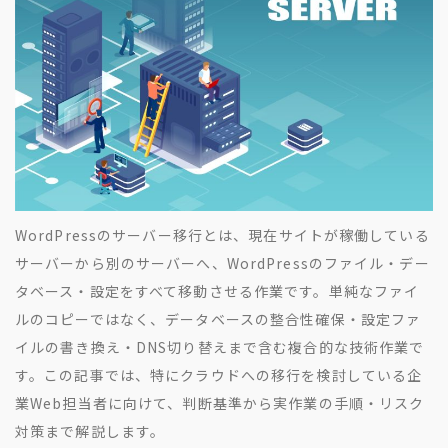
地方創生コラム
お問い合わせフォーム
電子公告
リモートワークコラム
免責事項
お客さまの声
社員の声
事例紹介
らしくコラム
テレリモ総研
WordPressのサーバー移行とは、現在サイトが稼働している
サーバーから別のサーバーへ、WordPressのファイル・デー
タベース・設定をすべて移動させる作業です。単純なファイ
ルのコピーではなく、データベースの整合性確保・設定ファ
イルの書き換え・DNS切り替えまで含む複合的な技術作業で
す。この記事では、特にクラウドへの移行を検討している企
業Web担当者に向けて、判断基準から実作業の手順・リスク
対策まで解説します。