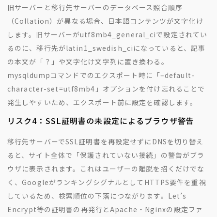
旧サーバーと移行先サーバーのデータベース照合順序
（Collation）が異なる場合、日本語コンテンツが文字化け
します。旧サーバーがutf8mb4_general_ciで設定されてい
るのに、移行先がlatin1_swedish_ciになっていると、記事
の本文が「？」や文字化け文字列に置き換わる。
mysqldumpコマンドでのエクスポート時に「–default-
character-set=utf8mb4」オプションを付け忘れることで
発生しやすいため、エクスポート前に設定を確認します。
リスク4：SSL証明書の未設定によるブラウザ警告
移行先サーバーでSSL証明書を再設定せずにDNSを切り替え
ると、サイト全体で「保護されていない接続」の警告がブラ
ウザに表示されます。これはユーザーの離脱を招くだけでな
く、GoogleがランキングシグナルとしてHTTPS要件を重視
しているため、検索順位の下落につながります。Let’s
Encrypt等の証明書の再発行とApache・Nginxの設定ファ