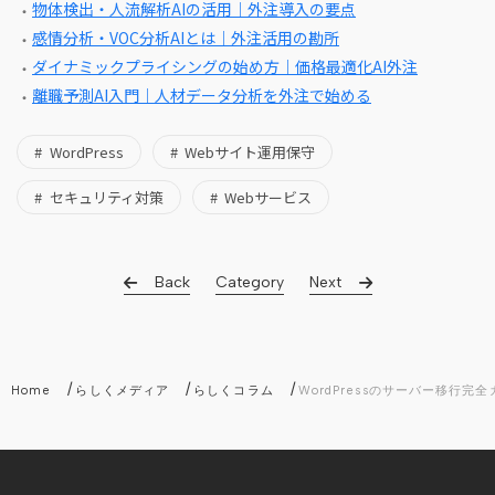
物体検出・人流解析AIの活用｜外注導入の要点
感情分析・VOC分析AIとは｜外注活用の勘所
ダイナミックプライシングの始め方｜価格最適化AI外注
離職予測AI入門｜人材データ分析を外注で始める
WordPress
Webサイト運用保守
セキュリティ対策
Webサービス
Back
Category
Next
/
/
/
Home
らしくメディア
らしくコラム
WordPressのサーバー移行