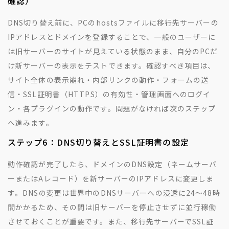
確認）
DNS切り替え前に、PCのhostsファイルに移行先サーバーの
IPアドレスとドメインを登録することで、一般のユーザーに
は旧サーバーのサイトが見えている状態のまま、自分のPCだ
け新サーバーの表示をテストできます。確認すべき項目は、
サイト全体の表示崩れ・内部リンクの動作・フォームの送
信・SSL証明書（HTTPS）の有効性・管理画面へのログイ
ン・各プラグインの動作です。問題がなければ次のステップ
へ進みます。
ステップ6：DNS切り替えとSSL証明書の設定
動作確認が完了したら、ドメインのDNS設定（ネームサーバ
ーまたはAレコード）を新サーバーのIPアドレスに変更しま
す。DNSの変更は世界中のDNSサーバーへの浸透に24〜48時
間かかるため、その間は旧サーバーを停止させずに並行稼働
させておくことが重要です。また、移行先サーバーでSSL証