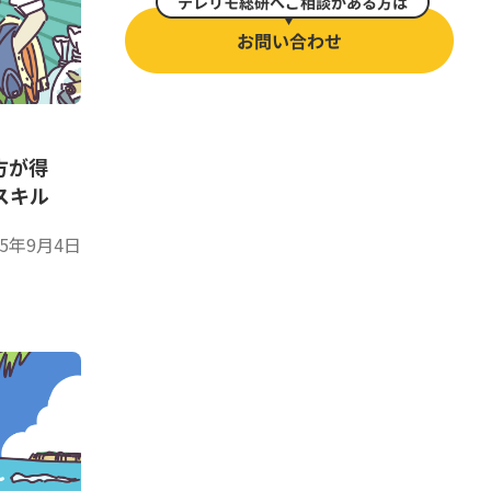
方が得
スキル
25年9月4日