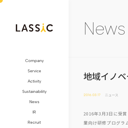
News
Company
ビ
Remogu（リ
SDGs
メ
開
LASSIC
お
Service
ジ
モ
に
デ
示
Media
問
地域イノベ
Activity
ョ
グ）・
対
ィ
情
TOP
い
Sustainability
ン・
リ
す
ア
報
地
合
ニュース
2016.03.17
News
ミ
ラ
る
掲
コ
方
わ
IR
ッ
シ
取
載
ー
創
せ
2016年3月3日に
業向け研修プログラ
Recruit
シ
ク
り
プ
ポ
生
フ