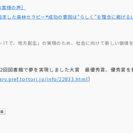
お客様の声］
追求した森林セラピー®成功の要因は“らしく”を理念に掲げるL
～ ITで、地方創生」の実現のため、社会に向けて新しい価値
2回図書館で夢を実現しました大賞 最優秀賞、優秀賞を
ary.pref.tottori.jp/info/22833.html
］