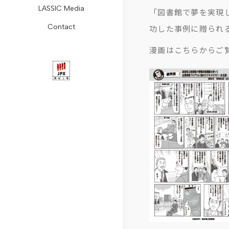
LASSIC Media
ョ
Remogu
組
レ
レ
コ
ォ
「図書館で夢を実現
Contact
功した事例に贈られ
ン
フ
み
ス
ー
ラ
ー
会
リ
コ
リ
ト・
ム
ム
漫画はこちらからご
社
ー
ン
リ
ガ
リ
概
ラ
プ
ー
バ
モ
要
ン
ラ
ス
ナ
ー
代
ス
イ
ニ
ン
ト
表
ア
ュ
ス
ワ
メ
リ
ン
ー
デ
ー
ッ
ラ
ス
ス
ィ
ク
セ
シ
推
ス
コ
ー
ク
進
ク
ラ