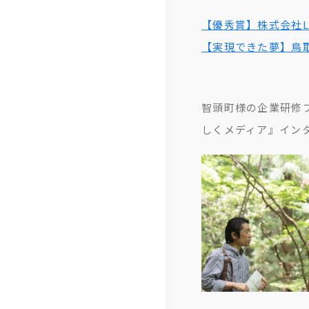
ジ
体
ロ
ム
【優秀賞】株式会社L
経
IT
制
ー
お
【実現できた夢】鳥
営
ソ
ジ
客
メ
リ
ャ
さ
ン
ュ
ー
ま
智頭町様の企業研修
バ
ー
ポ
の
しくメディア』イン
ー
シ
リ
声
紹
ョ
シ
社
介
ン
ー
員
拠
電
の
点
子
声
一
公
事
覧
告
例