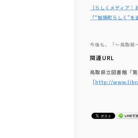
沿
免
紹
［らしくメディア｜
「“智頭町らしく”を
革
責
介
事
ら
項
し
今後も、「～鳥取発
く
関連URL
コ
鳥取県立図書館「第
ラ
［
http://www.libr
ム
テ
レ
リ
モ