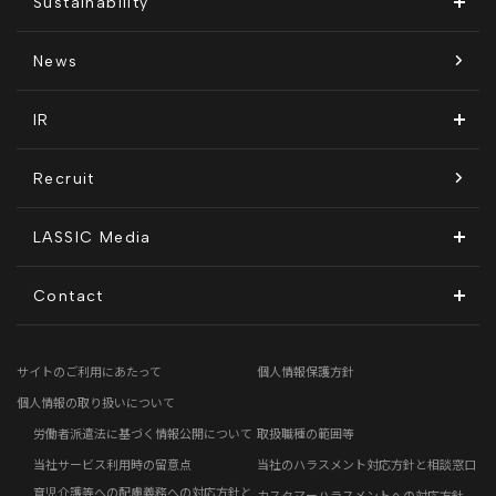
Sustainability
経営メンバー紹介
リラシク
テレリモ総研
SDGsに対する取り組み
News
拠点一覧
ITソリューション
感情医工学技術
コンプライアンス推進体制
IR
沿革
KnockMe!（ノックミー）
開示情報
Recruit
コーポレート・ガバナンス
LASSIC Media
ディスクロージャーポリシー
地方創生コラム
Contact
電子公告
リモートワークコラム
お問い合わせフォーム
サイトのご利用にあたって
個人情報保護方針
免責事項
お客さまの声
個人情報の取り扱いについて
労働者派遣法に基づく情報公開について
取扱職種の範囲等
社員の声
当社サービス利用時の留意点
当社のハラスメント対応方針と相談窓口
育児介護等への配慮義務への対応方針と
カスタマーハラスメントへの対応方針