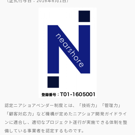
（正式付与日：2016年6月1日）
地方創生コラム
お問い合わせフォーム
電子公告
リモートワークコラム
免責事項
お客さまの声
社員の声
事例紹介
らしくコラム
テレリモ総研
認定ニアショアベンダー制度とは、「技術力」「管理力」
「顧客対応力」など機構が定めたニアショア開発ガイドライ
ンに適合し、適切なプロジェクト遂行が実施できる体制を整
備している事業者を認定するものです。