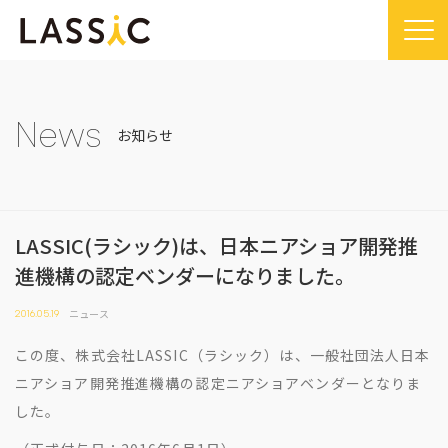
Home
Company
News
お知らせ
Company TOP
Service
ビジョン・ミッション
Service TOP
Sustainability
会社概要
LASSIC(ラシック)は、日本ニアショア開発推
Remogu（リモグ）・リラシク
Sustainability TOP
News
進機構の認定ベンダーになりました。
代表メッセージ
Remoguフリーランス
SDGsに対する取り組み
News TOP
IR
経営メンバー紹介
ニュース
2016.05.19
リラシク
コンプライアンス推進体制
メディア掲載
IR TOP
Recruit
拠点一覧
この度、株式会社LASSIC（ラシック）は、一般社団法人日本
ITソリューション
プレスリリース
開示情報
LASSIC Media
ニアショア開発推進機構の認定ニアショアベンダーとなりま
沿革
ニュース
コーポレート・ガバナンス
した。
LASSIC Media TOP
Contact
ディスクロージャーポリシー