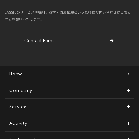
LASSICのサービスや採用、取材・講演依頼といった
各種お問い合わせはこちら
からお願いいたします。
Contact Form
Home
Company
ビジョン・ミッション
Service
会社概要
Remogu（リモグ）・リラシク
Activity
代表メッセージ
Remoguフリーランス
メディア運営