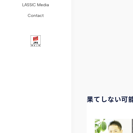
LASSIC Media
ョ
Remogu
組
レ
レ
コ
ォ
Contact
ン
フ
み
ス
ー
ラ
ー
会
リ
コ
リ
ト・
ム
ム
社
ー
ン
リ
ガ
リ
概
ラ
プ
ー
バ
モ
要
ン
ラ
ス
ナ
ー
代
ス
イ
ニ
ン
ト
表
ア
ュ
ス
ワ
メ
リ
ン
ー
デ
ー
果てしない可能
ッ
ラ
ス
ス
ィ
ク
セ
シ
推
ス
コ
ー
ク
進
ク
ラ