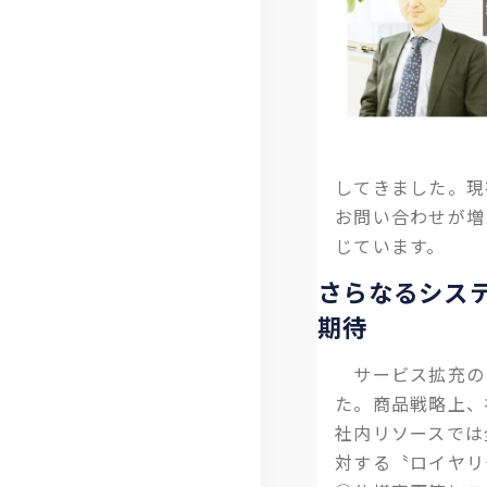
ジ
体
ロ
ム
経
IT
制
ー
お
営
ソ
ジ
客
メ
リ
ャ
さ
ン
ュ
ー
ま
してきました。現
バ
ー
ポ
の
お問い合わせが増
ー
シ
リ
声
じています。
紹
ョ
シ
社
さらなるシス
介
ン
ー
員
期待
拠
電
の
サービス拡充のた
点
子
声
た。商品戦略上、
社内リソースでは
一
公
事
対する〝ロイヤ
覧
告
例