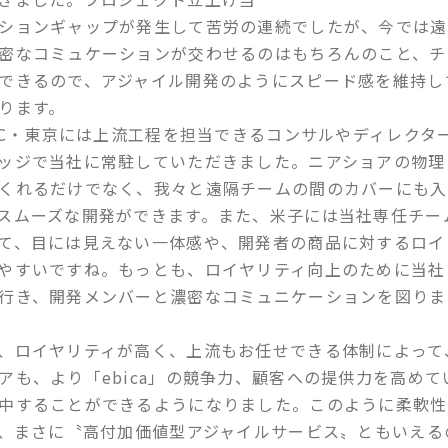
ションギャップが発生して苦労の連続でしたが、今では遠
密なコミュケーションが交わせるのはもちろんのこと、チ
できるので、アジャイル開発のようにスピード感を維持し
ります。
IC・東京には上流工程を担当できるコンサルやディレクタ
ッジで当社に常駐していただきました。ニアショアの物理
くれるだけでなく、我々と遠隔チームの間のカバーにも入
スムーズな開発ができます。また、米子には当社専任チー
て、目には見えない一体感や、開発者の商品に対するロイ
やすいですね。もっとも、ロイヤリティ向上のために当社
行き、開発メンバーと濃密なコミュニケーションを図りま
、ロイヤリティが高く、上流もお任せできる体制によって
アも、より「ebica」の競争力、顧客への提供力を高めて
中することができるようになりました。このように柔軟性
は、まさに〝高付加価値型アジャイルサービス〟ともいえる