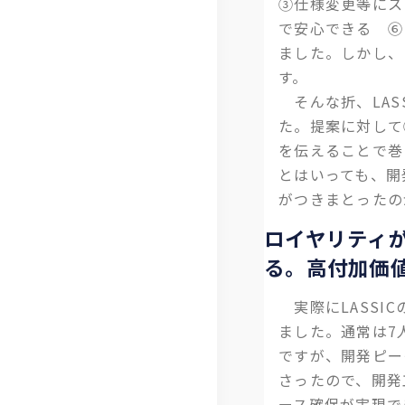
③仕様変更等にス
沿
免
紹
で安心できる ⑥
ました。しかし、
革
責
介
す。
事
ら
そんな折、LAS
項
し
た。提案に対して
を伝えることで巻
く
とはいっても、開
コ
がつきまとったの
ラ
ロイヤリティ
ム
る。高付加価
テ
実際にLASSIC
レ
ました。通常は7
リ
ですが、開発ピー
さったので、開発
モ
ース確保が実現で