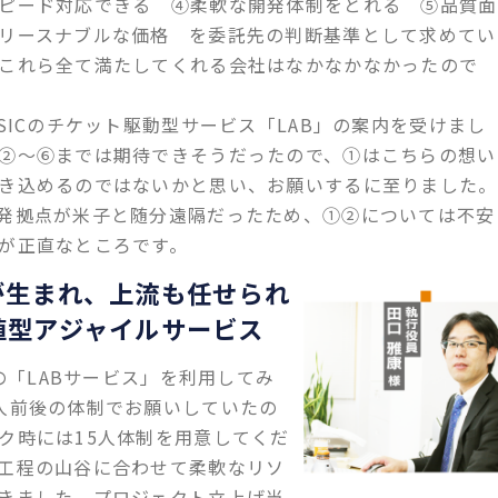
ピード対応できる ④柔軟な開発体制をとれる ⑤品質面
リースナブルな価格 を委託先の判断基準として求めてい
これら全て満たしてくれる会社はなかなかなかったので
SICのチケット駆動型サービス「LAB」の案内を受けまし
②～⑥までは期待できそうだったので、①はこちらの想い
き込めるのではないかと思い、お願いするに至りました。
発拠点が米子と随分遠隔だったため、①②については不安
が正直なところです。
が生まれ、上流も任せられ
値型アジャイルサービス
の「LABサービス」を利用してみ
人前後の体制でお願いしていたの
ク時には15人体制を用意してくだ
工程の山谷に合わせて柔軟なリソ
きました。プロジェクト立上げ当