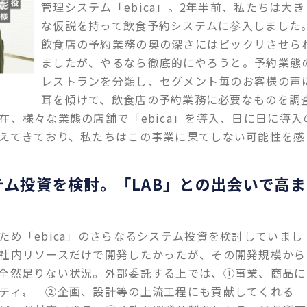
管理システム「ebica」。2年半前、私たちは大き
な仮説を持って飲食予約システムに参入しました
飲食店の予約業務の奥の深さにはビックリさせら
ましたが、やるなら徹底的にやろうと。予約業態
レストランを分類し、セグメント毎のお客様の声
耳を傾けて、飲食店の予約業務に必要なものを調
在、様々な業態の店舗で「ebica」を導入、日に日に導入
えてきており、私たちはこの事業に果てしない可能性を感
テム投資を検討。「LAB」との出会いで高ま
め「ebica」のさらなるシステム投資を検討していまし
社内リソースだけで開発したかったが、その開発規模から
全然足りない状況。外部委託する上では、①事業、商品に
リティ〟 ②企画、設計等の上流工程にも貢献してくれる