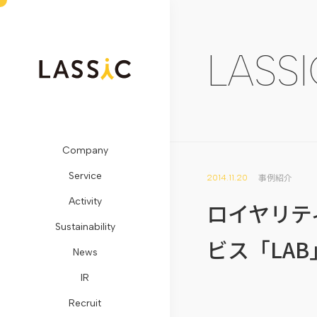
LASSI
Company
ビ
Remogu（リ
SDGs
メ
開
LASSIC
お
Service
ジ
モ
に
デ
示
Media
問
事例紹介
2014.11.20
Activity
ョ
グ）・
対
ィ
情
TOP
い
ロイヤリテ
Sustainability
ン・
リ
す
ア
報
地
合
ビス「LAB
News
ミ
ラ
る
掲
コ
方
わ
IR
ッ
シ
取
載
ー
創
せ
Recruit
シ
ク
り
プ
ポ
生
フ