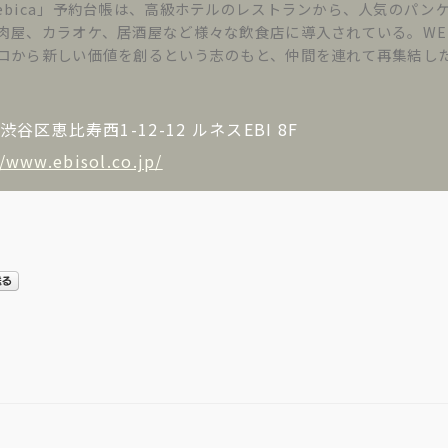
ebica」予約台帳は、高級ホテルのレストランから、人気のパン
肉屋、カラオケ、居酒屋など様々な飲食店に導入されている。WE
ロから新しい価値を創るという志のもと、仲間を連れて再集結し
区恵比寿西1-12-12 ルネスEBI 8F
//www.ebisol.co.jp/