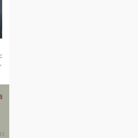
と
と
し
イ
ア
12