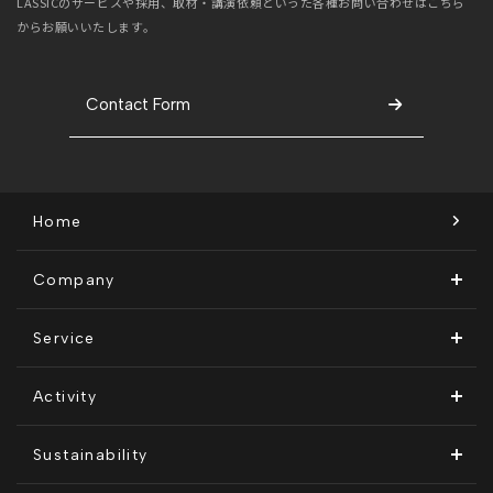
LASSICのサービスや採用、取材・講演依頼といった
各種お問い合わせはこちら
からお願いいたします。
Contact Form
Home
Company
ビジョン・ミッション
Service
会社概要
Remogu（リモグ）・リラシク
Activity
代表メッセージ
Remoguフリーランス
メディア運営
Sustainability