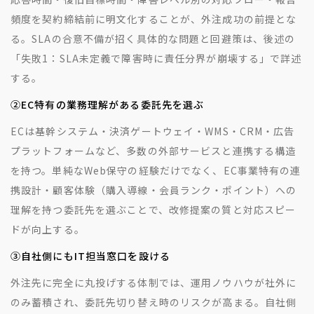
頻度を契約締結前に明文化することが、外注成功の前提とな
る。SLAの合意不備が招く具体的な問題と回避策は、後述の
「失敗1：SLA未定義で障害時に責任分界が崩壊する」で詳述
する。
②EC特有の業務理解がある委託先を選ぶ
ECは基幹システム・決済ゲートウェイ・WMS・CRM・広告
プラットフォームなど、多数の外部サービスと連携する構造
を持つ。単純なWeb保守の経験だけでなく、EC事業特有の連
携設計・顧客体験（購入導線・会員ランク・ポイント）への
理解を持つ委託先を選ぶことで、改修提案の質と対応スピー
ドが向上する。
③自社側にもIT担当窓口を設ける
外注先に完全に丸投げする体制では、運用ノウハウが社外に
のみ蓄積され、委託先切り替え時のリスクが高まる。自社側