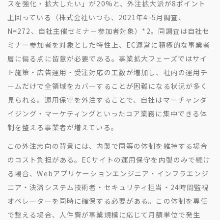
スを強化・拡大したい」が20%と、外注拡大派が8ポイント
上回っている（株式会社いつも、2021年4-5月調査、
N=272、自社主催セミナー参加者対象）
*2
。同調査は自社セ
ミナー参加者を対象とした特性上、EC運営に積極的な事業者
層に偏る点に留意が必要である。事業拡大フェーズではサイ
ト施策・広告運用・受注対応の工数が増加し、社内の運用チ
ームだけで全領域をカバーすることが困難になる状況が多く
見られる。運用保守を外注することで、自社はマーチャンダ
イジング・マーケティングといったコア業務に集中できる体
制を整える事業者が増えている。
この外注志向の背景には、内製で同等の体制を維持する場合
のコスト負担がある。ECサイトの運用保守を内製のみで続け
る場合、Webアプリケーションエンジニア・インフラエンジ
ニア・決済システム技術者・セキュリティ担当・24時間監視
オペレーターを同時に確保する必要がある。この体制を専任
で整える場合、人件費が事業規模に応じて月額単位で発生