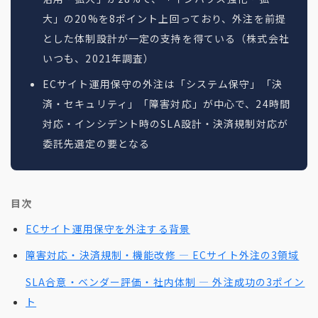
大」の20%を8ポイント上回っており、外注を前提
とした体制設計が一定の支持を得ている（株式会社
いつも、2021年調査）
ECサイト運用保守の外注は「システム保守」「決
済・セキュリティ」「障害対応」が中心で、24時間
対応・インシデント時のSLA設計・決済規制対応が
委託先選定の要となる
目次
ECサイト運用保守を外注する背景
障害対応・決済規制・機能改修 — ECサイト外注の3領域
SLA合意・ベンダー評価・社内体制 — 外注成功の3ポイン
ト