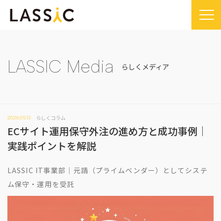
Home
Company
LASSIC Media
らしくメディア
Company TOP
Service
ビジョン・ミッション
Service TOP
Sustainability
会社概要
らしくコラム
2026.05.13
Remogu（リモグ）・リラシク
Sustainability TOP
News
ECサイト運用保守外注の進め方と成功事例｜
代表メッセージ
Remoguフリーランス
SDGsに対する取り組み
News TOP
実践ポイントを解説
IR
経営メンバー紹介
リラシク
コンプライアンス推進体制
メディア掲載
IR TOP
Recruit
LASSIC IT事業部｜元請（プライムベンダー）としてシステ
拠点一覧
ITソリューション
プレスリリース
開示情報
ム保守・運用を受託
LASSIC Media
沿革
ニュース
コーポレート・ガバナンス
LASSIC Media TOP
Contact
ディスクロージャーポリシー