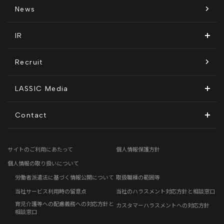
経営メンバー紹介
リラシク
テレリモ総研
SDGsに対する取り組み
News
拠点一覧
ITソリューション
感情医工学技術
コンプライアンス推進体制
IR
沿革
KnockMe!（ノックミー）
開示情報
Recruit
コーポレート・ガバナンス
LASSIC Media
ディスクロージャーポリシー
地方創生コラム
Contact
電子公告
リモートワークコラム
お問い合わせフォーム
サイトのご利用にあたって
個人情報保護方針
免責事項
お客さまの声
個人情報の取り扱いについて
労働者派遣法に基づく情報公開について
取扱職種の範囲等
社員の声
当社サービス利用時の留意点
当社のハラスメント対応方針と相談窓口
育児介護等への配慮義務への対応方針と
カスタマーハラスメントへの対応方針
事例紹介
相談窓口