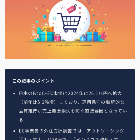
地方創生コラム
お問い合わせフォーム
電子公告
リモートワークコラム
免責事項
お客さまの声
社員の声
事例紹介
らしくコラム
テレリモ総研
この記事のポイント
日本のBtoC-EC市場は2024年に26.1兆円へ拡大
（前年比5.1%増）しており、運用保守の継続的な
品質維持が売上機会損失を防ぐ直接要因となってい
る
EC事業者の外注方針調査では「アウトソーシング
活用・拡大」が28%で、「インハウス強化・拡