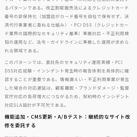
るパターンである。改正割賦販売法によるクレジットカード
番号の非保持化（加盟店がカード番号を自社で保有せず、決
済代行事業者に委ねる仕組み）・PCI DSS（クレジットカー
ド業界の国際的なセキュリティ基準）準拠対応・不正利用検
知の運用など、法令・ガイドラインに準拠した運用が求めら
れる領域である。
このパターンでは、委託先のセキュリティ運用実績・PCI
DSS対応経験・インシデント発生時の報告体制を具体的に確
認することが重要である。情報漏えい・不正利用事案が発生
した場合の対応遅延は、顧客離脱・ブランドダメージ・監督
官庁対応の負荷増大につながるため、契約時のインシデント
対応SLA設計が不可欠である。
機能追加・CMS更新・A/Bテスト：継続的なサイト改
修を委託する