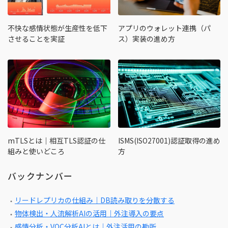
不快な感情状態が生産性を低下
アプリのウォレット連携（パ
させることを実証
ス）実装の進め方
mTLSとは｜相互TLS認証の仕
ISMS(ISO27001)認証取得の進め
組みと使いどころ
方
バックナンバー
リードレプリカの仕組み｜DB読み取りを分散する
物体検出・人流解析AIの活用｜外注導入の要点
感情分析・VOC分析AIとは｜外注活用の勘所