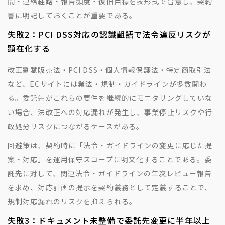
間・連絡経路・報告頻度・復旧目標を表形式で合意し、契約
書に明記しておくことが重要である。
失敗2：PCI DSS対応の認識齟齬で法令違反リスクが
顕在化する
改正割賦販売法・PCI DSS・個人情報保護法・特定商取引法
など、ECサイトには業法・規制・ガイドラインが多数関わ
る。委託先がこれらの要件を継続的にモニタリングしていな
い場合、法改正への対応漏れが発生し、事業停止リスクや行
政処分リスクにつながるケースがある。
回避策は、契約時に「法令・ガイドラインの変更に応じた提
案・対応」を運用保守スコープに明文化することである。委
託先に対して、関連法令・ガイドラインの年次レビュー報告
を求め、対応計画の提示を契約義務として定義することで、
規制対応漏れのリスクを抑えられる。
失敗3：ドキュメント未整備で委託先変更に半年以上