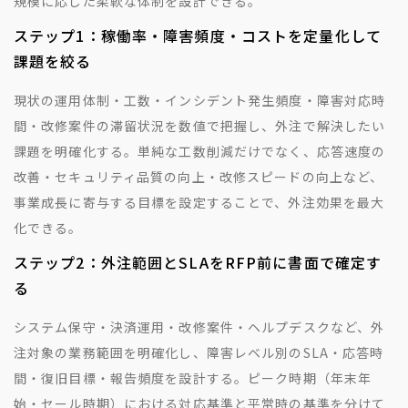
規模に応じた柔軟な体制を設計できる。
ステップ1：稼働率・障害頻度・コストを定量化して
課題を絞る
現状の運用体制・工数・インシデント発生頻度・障害対応時
間・改修案件の滞留状況を数値で把握し、外注で解決したい
課題を明確化する。単純な工数削減だけでなく、応答速度の
改善・セキュリティ品質の向上・改修スピードの向上など、
事業成長に寄与する目標を設定することで、外注効果を最大
化できる。
ステップ2：外注範囲とSLAをRFP前に書面で確定す
る
システム保守・決済運用・改修案件・ヘルプデスクなど、外
注対象の業務範囲を明確化し、障害レベル別のSLA・応答時
間・復旧目標・報告頻度を設計する。ピーク時期（年末年
始・セール時期）における対応基準と平常時の基準を分けて