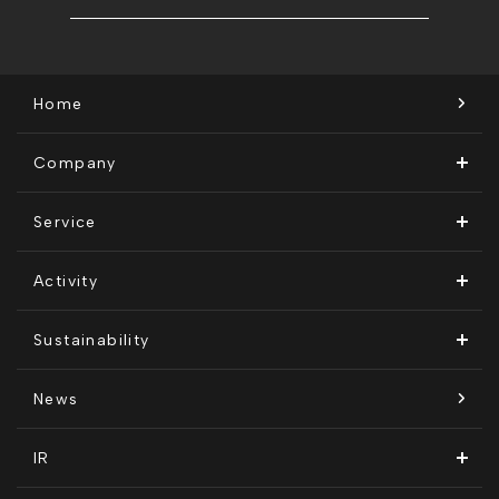
Home
Company
ビジョン・ミッション
Service
会社概要
Remogu（リモグ）・リラシク
Activity
代表メッセージ
Remoguフリーランス
メディア運営
Sustainability
経営メンバー紹介
リラシク
テレリモ総研
SDGsに対する取り組み
News
拠点一覧
ITソリューション
感情医工学技術
コンプライアンス推進体制
IR
沿革