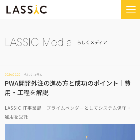
Home
Company
LASSIC Media
らしくメディア
Company TOP
Service
ビジョン・ミッション
Service TOP
Sustainability
会社概要
らしくコラム
2026.05.20
Remogu（リモグ）・リラシク
Sustainability TOP
News
PWA開発外注の進め方と成功のポイント｜費
代表メッセージ
Remoguフリーランス
SDGsに対する取り組み
News TOP
用・工程を解説
IR
経営メンバー紹介
リラシク
コンプライアンス推進体制
メディア掲載
IR TOP
Recruit
LASSIC IT事業部｜プライムベンダーとしてシステム保守・
拠点一覧
ITソリューション
プレスリリース
開示情報
運用を受託
LASSIC Media
沿革
ニュース
コーポレート・ガバナンス
LASSIC Media TOP
Contact
ディスクロージャーポリシー