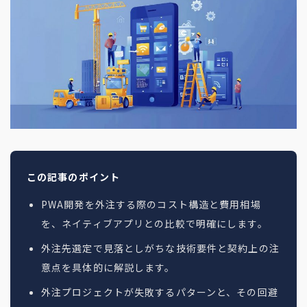
地方創生コラム
お問い合わせフォーム
電子公告
リモートワークコラム
免責事項
お客さまの声
社員の声
事例紹介
らしくコラム
テレリモ総研
この記事のポイント
PWA開発を外注する際のコスト構造と費用相場
を、ネイティブアプリとの比較で明確にします。
外注先選定で見落としがちな技術要件と契約上の注
意点を具体的に解説します。
外注プロジェクトが失敗するパターンと、その回避