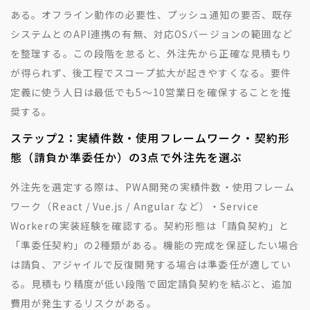
ある。オフライン動作の必要性、プッシュ通知の要否、既存
システムとのAPI連携の有無、対応OSバージョンの範囲など
を整理する。この段階を怠ると、外注先から正確な見積もり
が得られず、後工程でスコープ拡大が起きやすくなる。要件
定義に使う人日は最低でも5〜10営業日を確保することを推
奨する。
ステップ2：実績件数・使用フレームワーク・契約形
態（請負か準委任か）の3点で外注先を選ぶ
外注先を選定する際は、PWA開発の実績件数・使用フレーム
ワーク（React / Vue.js / Angular など）・Service
Workerの実装経験を確認する。契約形態は「請負契約」と
「準委任契約」の2種類がある。機能の完成を保証したい場合
は請負、アジャイルで反復開発する場合は準委任が適してい
る。見積もり精度が低い段階で固定請負契約を結ぶと、追加
費用が発生するリスクがある。