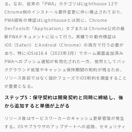
る。なお、従来の「PWA」カテゴリはLighthouse 12で
Chrome側のインストール要件変更に伴い廃止されており、
PWA固有の検証はLighthouseとは別に、Chrome
DevToolsの「Application」タブまたは Chrome公式の最
新PWAドキュメントに沿って行う。実機での動作検証は
iOS（Safari）とAndroid（Chrome）の両方で行う必要が
あり、特にiOSは16.4（2023年3月）でホーム画面追加済み
PWAへのプッシュ通知が有効化された一方、依然としてバッ
クグラウンド処理やキャッシュ保持期間の制約が残るため、
リリース直前ではなく設計フェーズでiOS制約を調査すること
が重要となる。
ステップ5：保守契約は開発契約と同時に締結し、後
から追加すると単価が上がる
リリース後はサービスワーカーのキャッシュ更新管理が発生
する。OSやブラウザのアップデートへの追随、セキュリティ