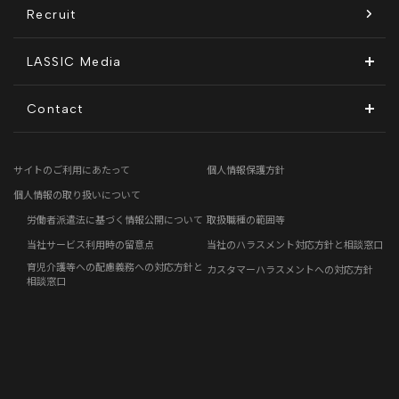
KnockMe!（ノックミー）
開示情報
Recruit
コーポレート・ガバナンス
LASSIC Media
ディスクロージャーポリシー
地方創生コラム
Contact
電子公告
リモートワークコラム
お問い合わせフォーム
サイトのご利用にあたって
個人情報保護方針
免責事項
お客さまの声
個人情報の取り扱いについて
労働者派遣法に基づく情報公開について
取扱職種の範囲等
社員の声
当社サービス利用時の留意点
当社のハラスメント対応方針と相談窓口
育児介護等への配慮義務への対応方針と
カスタマーハラスメントへの対応方針
事例紹介
相談窓口
らしくコラム