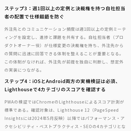
ステップ3：週1回以上の定例と決裁権を持つ自社担当
者の配置で仕様齟齬を防ぐ
外注先とのコミュニケーション頻度は週1回以上の定例ミーテ
ィングを設定し、進捗と課題を共有する。自社担当者（プロ
ダクトオーナー役）が仕様変更の決裁権を持ち、外注先から
の質問に迅速に回答できる体制を整えることが重要となる。
この体制がなければ、外注先が前提を独自に判断し、想定外
の実装につながる。
ステップ4：iOSとAndroid両方の実機検証は必須、
Lighthouseで4カテゴリのスコアを確認する
PWAの検証ではChromeのLighthouseによるスコア計測が
標準である。確認対象は、Lighthouse 12（PageSpeed
Insightsには2024年5月反映）以降ではパフォーマンス・ア
クセシビリティ・ベストプラクティス・SEOの4カテゴリとな