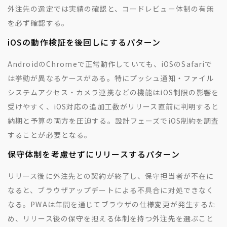
外注先の選定では実績の確認と、コードレビュー体制の有無
を必ず確認する。
iOSの動作検証を後回しにするパターン
AndroidのChromeで正常動作していても、iOSのSafariで
は挙動が異なるケースがある。特にプッシュ通知・ファイル
システムアクセス・カメラ連携などの機能はiOS制限の影響を
受けやすく、iOS対応の追加工数がリリース直前に判明すると
納期と予算の両方を圧迫する。設計フェーズでiOS制約を調査
することが必要となる。
保守体制を考慮せずにリリースするパターン
リリース後に外注先との契約が終了し、保守担当者が不在に
なると、ブラウザアップデートによる不具合に対処できなく
なる。PWAは年間を通じてブラウザの仕様変更が発生するた
め、リリース後の保守を担える体制を持つ外注先を選ぶこと