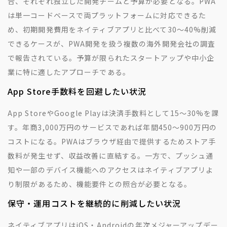
合、それぞれ独立した開発チームと予算が必要となる。PWA
は単一コードベースで両プラットフォームに対応できるた
め、初期開発費用をネイティブアプリと比べて30〜40%削減
できるケースが、PWA開発を扱う複数の海外開発会社の調査
で報告されている。予算が限られたスタートアップや中小企
業に特に適したアプローチである。
App Store手数料を回避したい状況
App StoreやGoogle Playは決済手数料として15〜30%を課
す。年商3,000万円のサービスであれば年間450〜900万円の
コストになる。PWAはブラウザ経由で提供するためストア手
数料が発生せず、収益改善に直結する。一方で、プッシュ通
知や一部のデバイス機能へのアクセスはネイティブアプリよ
り制限があるため、機能要件との照合が必要となる。
保守・運用コストを継続的に削減したい状況
ネイティブアプリはiOS・Androidの年次メジャーアップデー