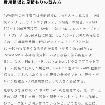
費用相場と見積もりの読み方
PWA開発の外注費用は機能規模によって大きく異なる。中規
模アプリ（ECサイトや予約システム相当）の場合、PWAは
700〜1,200万円程度、Swift／Kotlinによるネイティブアプ
リ（iOS／Android別個に開発）は1,400〜2,000万円程度と
され、初期開発費用でPWAがネイティブアプリと比較して
30〜40%程度低くなる傾向がある（参考：Grand View
Research の市場規模分析、および複数の業界調査によ
る）。なお、Flutter・React Nativeなどクロスプラットフ
ォーム開発と比較した場合は、PWAとの差は20〜40%程度に
縮まる。これらはあくまで中規模の参考値であり、要件・デ
ザイン複雑度・API連携数によって大きく変動する。
見積もりを受け取った際は以下の3点を確認する。第一に、工
数の内訳（要件定義・設計・開発・テスト・リリース作業の
各フェーズ別）が明示されているかどうかである。第二に、