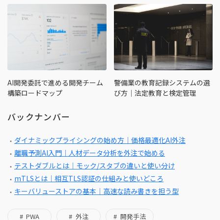
AI開発委託で進める開発チーム
警備業の教育記録システムの選
構築ロードマップ
び方｜法定教育と検定管理
バックナンバー
ダイナミックプライシングの始め方｜価格最適化AI外注
離職予測AI入門｜人材データ分析を外注で始める
テストダブルとは｜モック/スタブの違いと使い分け
mTLSとは｜相互TLS認証の仕組みと使いどころ
キーバリューストアの基本｜高速な読み書きを担う型
PWA
外注
開発手法