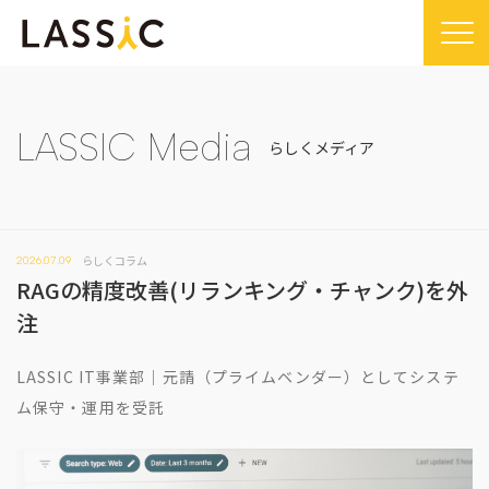
Home
Company
LASSIC Media
らしくメディア
Company TOP
Service
ビジョン・ミッション
Service TOP
Sustainability
会社概要
らしくコラム
2026.07.09
Remogu（リモグ）・リラシク
Sustainability TOP
News
RAGの精度改善(リランキング・チャンク)を外
代表メッセージ
Remoguフリーランス
SDGsに対する取り組み
News TOP
注
IR
経営メンバー紹介
リラシク
コンプライアンス推進体制
メディア掲載
IR TOP
Recruit
LASSIC IT事業部｜元請（プライムベンダー）としてシステ
拠点一覧
ITソリューション
プレスリリース
開示情報
ム保守・運用を受託
LASSIC Media
沿革
ニュース
コーポレート・ガバナンス
LASSIC Media TOP
Contact
ディスクロージャーポリシー