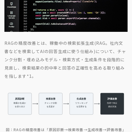
RAGの精度改善とは、稼働中の検索拡張生成(RAG。社内文
書などを検索してAIの回答生成に使う仕組み)について、チャ
ンク分割・埋め込みモデル・検索方式・生成条件を段階的に
見直し、検索結果の的中率と回答の正確性を高める取り組み
を指します
*1
。
図：RAGの精度改善は「原因診断→検索改善→生成改善→評価改善」