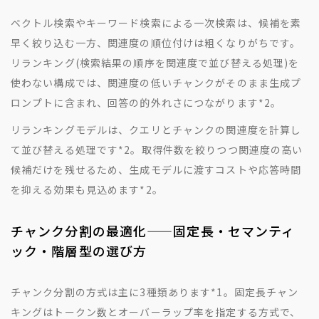
ベクトル検索やキーワード検索による一次検索は、候補を素
早く絞り込む一方、関連度の順位付けは粗くなりがちです。
リランキング(検索結果の順序を関連度で並び替える処理)を
使わない構成では、関連度の低いチャンクがそのまま生成プ
ロンプトに含まれ、回答の的外れさにつながります
*2
。
リランキングモデルは、クエリとチャンクの関連度を計算し
て並び替える処理です
*2
。取得件数を絞りつつ関連度の高い
候補だけを残せるため、生成モデルに渡すコストや応答時間
を抑える効果も見込めます
*2
。
チャンク分割の最適化——固定長・セマンティ
ック・階層型の選び方
チャンク分割の方式は主に3種類あります
*1
。固定長チャン
キングはトークン数とオーバーラップ率を指定する方式で、