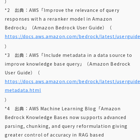
）
*2 出典：AWS「Improve the relevance of query
responses with a reranker model in Amazon
Bedrock」（Amazon Bedrock User Guide）（
https://docs.aws.amazon.com/bedrock/latest/userguid
）
*3 出典：AWS「Include metadata in a data source to
improve knowledge base query」（Amazon Bedrock
User Guide）（
https://docs.aws.amazon.com/bedrock/latest/userguid
metadata.html
）
*4 出典：AWS Machine Learning Blog「Amazon
Bedrock Knowledge Bases now supports advanced
parsing, chunking, and query reformulation giving
greater control of accuracy in RAG based