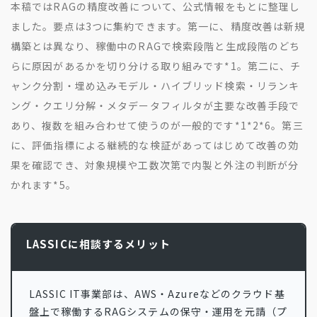
本稿ではRAGの精度改善について、公式情報をもとに整理し
ました。要点は3つに集約できます。第一に、精度改善は新規
構築とは異なり、稼働中のRAGで検索段階と生成段階のどち
らに原因があるかを切り分ける取り組みです
*1
。第二に、チ
ャンク分割・埋め込みモデル・ハイブリッド検索・リランキ
ング・クエリ分解・メタデータフィルタが主要な改善手段で
あり、複数を組み合わせて使うのが一般的です
*1
*2
*6
。第三
に、評価指標による継続的な検証があってはじめて改善の効
果を確認でき、対象規模や工数次第で内製と外注の判断が分
かれます
*5
。
LASSICに相談するメリット
LASSIC IT事業部は、AWS・Azureなどのクラウド基
盤上で稼働するRAGシステムの保守・運用を元請（プ