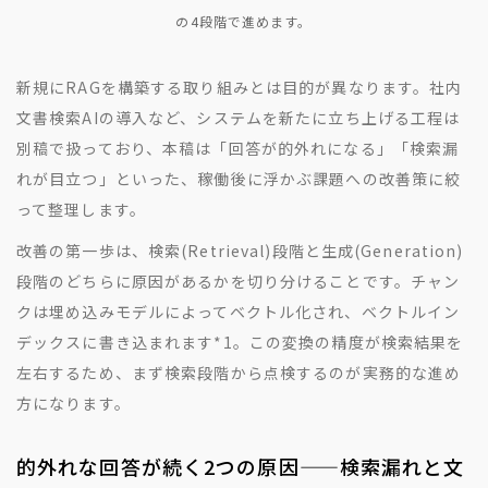
の4段階で進めます。
新規にRAGを構築する取り組みとは目的が異なります。社内
文書検索AIの導入など、システムを新たに立ち上げる工程は
別稿で扱っており、本稿は「回答が的外れになる」「検索漏
れが目立つ」といった、稼働後に浮かぶ課題への改善策に絞
って整理します。
改善の第一歩は、検索(Retrieval)段階と生成(Generation)
段階のどちらに原因があるかを切り分けることです。チャン
クは埋め込みモデルによってベクトル化され、ベクトルイン
デックスに書き込まれます
*1
。この変換の精度が検索結果を
左右するため、まず検索段階から点検するのが実務的な進め
方になります。
的外れな回答が続く2つの原因——検索漏れと文