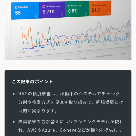
地方創生コラム
お問い合わせフォーム
電子公告
リモートワークコラム
免責事項
お客さまの声
社員の声
事例紹介
らしくコラム
テレリモ総研
この記事のポイント
RAGの精度改善は、稼働中のシステムでチャンク
分割や検索方式を見直す取り組みで、新規構築とは
目的が異なります。
検索結果の並び替えにはリランキングモデルが使わ
れ、AWSやAzure、Cohereなどが機能を提供して