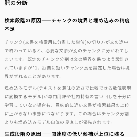
脈の分断
検索段階の原因——チャンクの境界と埋め込みの精度
不足
チャンク(文書を検索用に分割した単位)の切り方が文の途中
で終わっていると、必要な文脈が別のチャンクに分かれてし
まいます。既定のチャンク分割は文の境界を保つよう設計さ
れていますが
*1
、独自に短いチャンク長を設定した場合は境
界がずれることがあります。
埋め込みモデル(テキストを意味の近さで比較できる数値表現
に変換するモデル)が専門用語や社内特有の言い回しを十分に
学習していない場合も、意味的に近い文書が検索結果の上位
に上がらない事態につながります。この場合はチャンク分割
よりも埋め込みモデル自体の見直しが優先されます。
生成段階の原因——関連度の低い候補が上位に残る