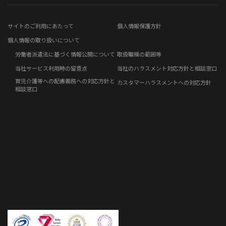
電子公告
リモートワークコラム
お問い合わせフォーム
サイトのご利用にあたって
個人情報保護方針
免責事項
お客さまの声
個人情報の取り扱いについて
労働者派遣法に基づく情報公開について
取扱職種の範囲等
社員の声
当社サービス利用時の留意点
当社のハラスメント対応方針と相談窓口
育児介護等への配慮義務への対応方針と
カスタマーハラスメントへの対応方針
事例紹介
相談窓口
らしくコラム