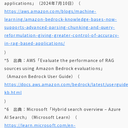
applications」（2024年7月10日）（
https://aws.amazon.com/blogs/machine-
learning/amazon-bedrock-knowledge-bases-now-
supports-advanced-parsing-chunking-and-query-
reformulation-giving-greater-control-of-accuracy-
in-rag-based-applications/
）
*5 出典：AWS「Evaluate the performance of RAG
sources using Amazon Bedrock evaluations」
（Amazon Bedrock User Guide）（
https://docs.aws.amazon.com/bedrock/latest/userguide
kb.html
）
*6 出典：Microsoft「Hybrid search overview – Azure
AI Search」（Microsoft Learn）（
https://learn.microsoft.com/en-