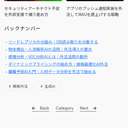
セキュリティアーキテクト不足
アプリのプッシュ通知実装を外
を外部支援で補う進め方
注してMAUを底上げする戦略
バックナンバー
リードレプリカの仕組み｜DB読み取りを分散する
物体検出・人流解析AIの活用｜外注導入の要点
感情分析・VOC分析AIとは｜外注活用の勘所
ダイナミックプライシングの始め方｜価格最適化AI外注
離職予測AI入門｜人材データ分析を外注で始める
開発外注
生成AI
Back
Category
Next