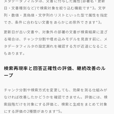
メタデータフィルタは、文書に付与した属性(部署名・更新
日・文書種別など)で検索対象を絞り込む機能です
*3
。文字
列・数値・真偽値・文字列のリストといった型で属性を指定
でき、条件に合わない文書をあらかじめ除外できます
*3
。
更新日が古い文書や、対象外の部署の文書が検索結果に混ざ
る場合は、チャンク分割や埋め込みモデルを見直す前に、メ
タデータフィルタの設定漏れを確認する方が近道になること
もあります。
検索再現率と回答正確性の評価、継続改善のル
ープ
チャンク分割や検索方式を変更しても、効果を測る仕組みが
なければ改善したかどうかを確認できません。評価には、検
索段階だけを対象にする評価と、検索と生成をまとめて対象
にする評価の2種類があります
*5
。