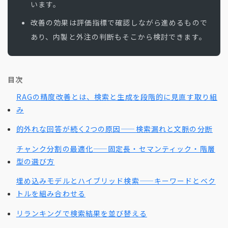
います。
改善の効果は評価指標で確認しながら進めるもので
あり、内製と外注の判断もそこから検討できます。
目次
RAGの精度改善とは、検索と生成を段階的に見直す取り組
み
的外れな回答が続く2つの原因——検索漏れと文脈の分断
チャンク分割の最適化——固定長・セマンティック・階層
型の選び方
埋め込みモデルとハイブリッド検索——キーワードとベク
トルを組み合わせる
リランキングで検索結果を並び替える