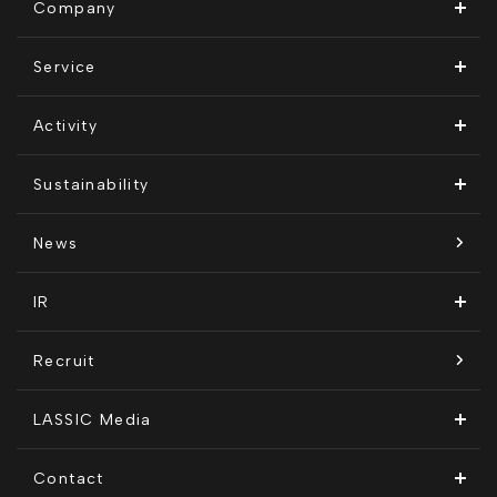
Company
ビジョン・ミッション
Service
会社概要
Remogu（リモグ）・リラシク
Activity
代表メッセージ
Remoguフリーランス
メディア運営
Sustainability
経営メンバー紹介
リラシク
テレリモ総研
SDGsに対する取り組み
News
拠点一覧
ITソリューション
感情医工学技術
コンプライアンス推進体制
IR
沿革
KnockMe!（ノックミー）
開示情報
Recruit
コーポレート・ガバナンス
LASSIC Media
ディスクロージャーポリシー
地方創生コラム
Contact