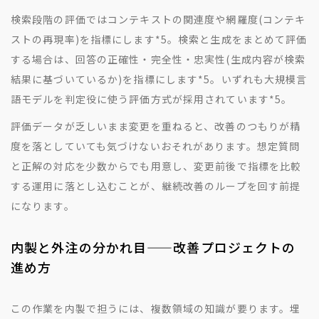
検索段階の評価ではコンテキストの関連度や網羅度(コンテキ
ストの再現率)を指標にします
*5
。検索と生成をまとめて評価
する場合は、回答の正確性・完全性・忠実性(生成内容が検索
結果に基づいているか)を指標にします
*5
。いずれも大規模言
語モデルを判定役に使う評価方式が採用されています
*5
。
評価データが乏しいまま変更を重ねると、改善のつもりが精
度を落としていても気づけないおそれがあります。想定質問
と正解の対応を少数からでも用意し、変更前後で指標を比較
する運用に落とし込むことが、継続改善のループを回す前提
になります。
内製と外注の分かれ目——改善プロジェクトの
進め方
この作業を内製で担うには、複数領域の知識が要ります。埋