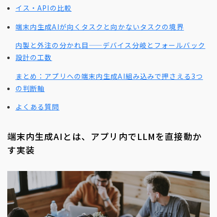
イス・APIの比較
端末内生成AIが向くタスクと向かないタスクの境界
内製と外注の分かれ目——デバイス分岐とフォールバック
設計の工数
まとめ：アプリへの端末内生成AI組み込みで押さえる3つ
の判断軸
よくある質問
端末内生成AIとは、アプリ内でLLMを直接動か
す実装