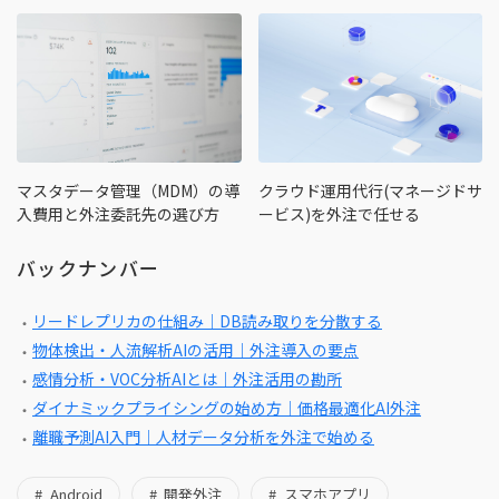
マスタデータ管理（MDM）の導
クラウド運用代行(マネージドサ
入費用と外注委託先の選び方
ービス)を外注で任せる
バックナンバー
リードレプリカの仕組み｜DB読み取りを分散する
物体検出・人流解析AIの活用｜外注導入の要点
感情分析・VOC分析AIとは｜外注活用の勘所
ダイナミックプライシングの始め方｜価格最適化AI外注
離職予測AI入門｜人材データ分析を外注で始める
Android
開発外注
スマホアプリ