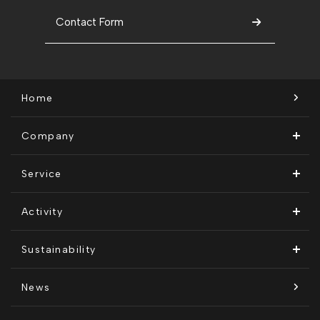
Contact Form
Home
Company
ビジョン・ミッション
Service
会社概要
Remogu（リモグ）・リラシク
Activity
代表メッセージ
Remoguフリーランス
メディア運営
Sustainability
経営メンバー紹介
リラシク
テレリモ総研
SDGsに対する取り組み
News
拠点一覧
ITソリューション
感情医工学技術