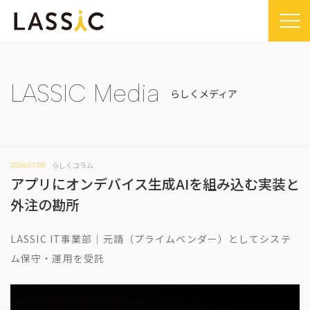
Home
Company
LASSIC Media
らしくメディア
Company TOP
Service
ビジョン・ミッション
Service TOP
Sustainability
会社概要
らしくコラム
2026.07.08
Remogu（リモグ）・リラシク
Sustainability TOP
News
アプリにオンデバイス生成AIを組み込む実装と
代表メッセージ
Remoguフリーランス
SDGsに対する取り組み
News TOP
外注の勘所
IR
経営メンバー紹介
リラシク
コンプライアンス推進体制
メディア掲載
IR TOP
Recruit
LASSIC IT事業部｜元請（プライムベンダー）としてシステ
拠点一覧
ITソリューション
プレスリリース
開示情報
ム保守・運用を受託
LASSIC Media
沿革
ニュース
コーポレート・ガバナンス
LASSIC Media TOP
Contact
ディスクロージャーポリシー