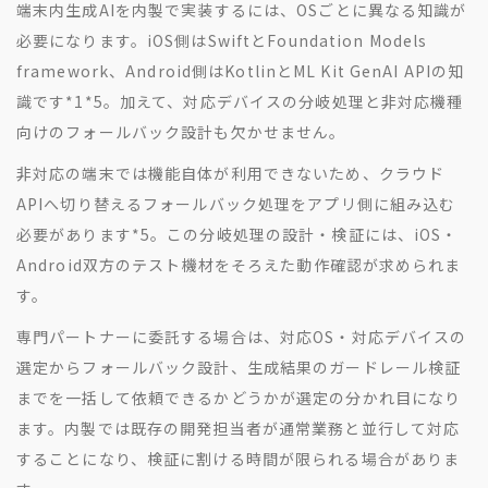
端末内生成AIを内製で実装するには、OSごとに異なる知識が
必要になります。iOS側はSwiftとFoundation Models
framework、Android側はKotlinとML Kit GenAI APIの知
識です
*1
*5
。加えて、対応デバイスの分岐処理と非対応機種
向けのフォールバック設計も欠かせません。
非対応の端末では機能自体が利用できないため、クラウド
APIへ切り替えるフォールバック処理をアプリ側に組み込む
必要があります
*5
。この分岐処理の設計・検証には、iOS・
Android双方のテスト機材をそろえた動作確認が求められま
す。
専門パートナーに委託する場合は、対応OS・対応デバイスの
選定からフォールバック設計、生成結果のガードレール検証
までを一括して依頼できるかどうかが選定の分かれ目になり
ます。内製では既存の開発担当者が通常業務と並行して対応
することになり、検証に割ける時間が限られる場合がありま