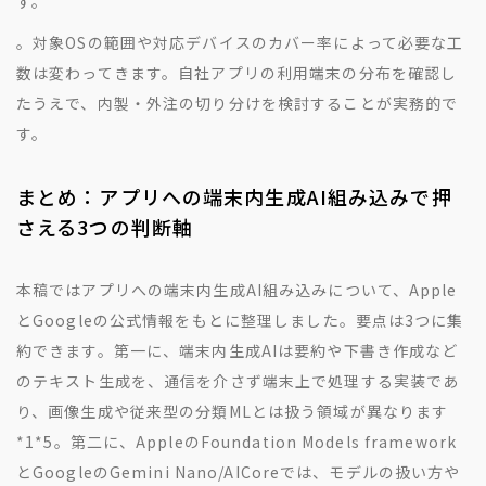
す。
。対象OSの範囲や対応デバイスのカバー率によって必要な工
数は変わってきます。自社アプリの利用端末の分布を確認し
たうえで、内製・外注の切り分けを検討することが実務的で
す。
まとめ：アプリへの端末内生成AI組み込みで押
さえる3つの判断軸
本稿ではアプリへの端末内生成AI組み込みについて、Apple
とGoogleの公式情報をもとに整理しました。要点は3つに集
約できます。第一に、端末内生成AIは要約や下書き作成など
のテキスト生成を、通信を介さず端末上で処理する実装であ
り、画像生成や従来型の分類MLとは扱う領域が異なります
*1
*5
。第二に、AppleのFoundation Models framework
とGoogleのGemini Nano/AICoreでは、モデルの扱い方や