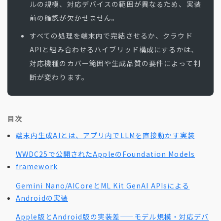
ルの規模、対応デバイスの範囲が異なるため、実装
前の確認が欠かせません。
すべての処理を端末内で完結させるか、クラウド
APIと組み合わせるハイブリッド構成にするかは、
対応機種のカバー範囲や生成品質の要件によって判
断が変わります。
目次
端末内生成AIとは、アプリ内でLLMを直接動かす実装
WWDC25で公開されたAppleのFoundation Models
framework
Gemini Nano/AICoreとML Kit GenAI APIsによる
Androidの実装
Apple版とAndroid版の実装差——モデル規模・対応デバ