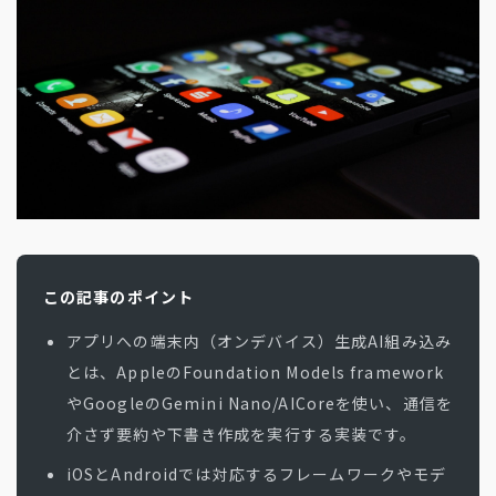
地方創生コラム
お問い合わせフォーム
電子公告
リモートワークコラム
免責事項
お客さまの声
社員の声
事例紹介
らしくコラム
テレリモ総研
この記事のポイント
アプリへの端末内（オンデバイス）生成AI組み込み
とは、AppleのFoundation Models framework
やGoogleのGemini Nano/AICoreを使い、通信を
介さず要約や下書き作成を実行する実装です。
iOSとAndroidでは対応するフレームワークやモデ