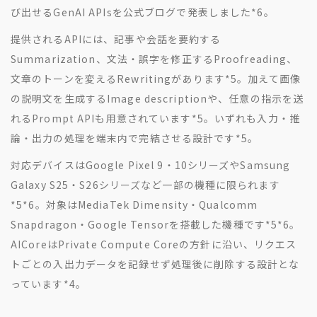
び出せるGenAI APIsを公式ブログで発表しました
*6
。
提供されるAPIには、記事や会話を要約する
Summarization、文法・誤字を修正するProofreading、
文章のトーンを変えるRewritingがあります
*5
。加えて画像
の説明文を生成するImage descriptionや、任意の指示を送
れるPrompt APIも用意されています
*5
。いずれも入力・推
論・出力の処理を端末内で完結させる設計です
*5
。
対応デバイスはGoogle Pixel 9・10シリーズやSamsung
Galaxy S25・S26シリーズなど一部の機種に限られます
*5
*6
。対象はMediaTek Dimensity・Qualcomm
Snapdragon・Google Tensorを搭載した機種です
*5
*6
。
AICoreはPrivate Compute Coreの方針に沿い、リクエス
トごとの入出力データを記録せず処理後に削除する設計とな
っています
*4
。