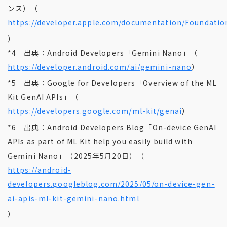
ンス）（
https://developer.apple.com/documentation/Foundati
）
*4 出典：Android Developers「Gemini Nano」（
https://developer.android.com/ai/gemini-nano
）
*5 出典：Google for Developers「Overview of the ML
Kit GenAI APIs」（
https://developers.google.com/ml-kit/genai
）
*6 出典：Android Developers Blog「On-device GenAI
APIs as part of ML Kit help you easily build with
Gemini Nano」（2025年5月20日）（
https://android-
developers.googleblog.com/2025/05/on-device-gen-
ai-apis-ml-kit-gemini-nano.html
）