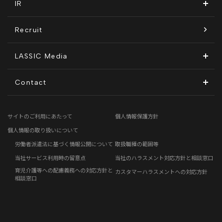
コンプライアンス推進体制
IR
沿革
KnockMe!（ノックミー）
開示情報
Recruit
コーポレート・ガバナンス
LASSIC Media
ディスクロージャーポリシー
地方創生コラム
Contact
電子公告
リモートワークコラム
お問い合わせフォーム
サイトのご利用にあたって
個人情報保護方針
免責事項
お客さまの声
個人情報の取り扱いについて
労働者派遣法に基づく情報公開について
取扱職種の範囲等
社員の声
当社サービス利用時の留意点
当社のハラスメント対応方針と相談窓口
育児介護等への配慮義務への対応方針と
カスタマーハラスメントへの対応方針
事例紹介
相談窓口
らしくコラム