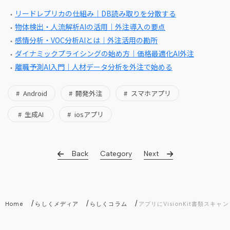
リードレプリカの仕組み｜DB読み取りを分散する
物体検出・人流解析AIの活用｜外注導入の要点
感情分析・VOC分析AIとは｜外注活用の勘所
ダイナミックプライシングの始め方｜価格最適化AI外注
離職予測AI入門｜人材データ分析を外注で始める
Android
開発外注
スマホアプリ
生成AI
iosアプリ
Back
Category
Next
/
/
/
Home
らしくメディア
らしくコラム
アプリにVisionKit書類スキ