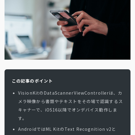
地方創生コラム
お問い合わせフォーム
電子公告
リモートワークコラム
免責事項
お客さまの声
社員の声
事例紹介
らしくコラム
テレリモ総研
この記事のポイント
VisionKitのDataScannerViewControllerは、カ
メラ映像から書類やテキストをその場で認識するス
キャナーで、iOS16以降でオンデバイス動作しま
す。
AndroidではML KitのText Recognition v2と