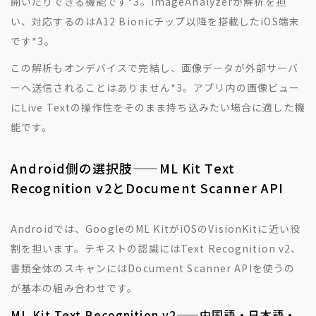
開いたりできる機能です
*3
。ImageAnalyzerが解析を担
い、対応するのはA12 Bionicチップ以降を搭載したiOS端末
です
*3
。
この解析もオンデバイスで完結し、画像データが外部サーバ
ーへ送信されることはありません
*3
。アプリ内の画像ビュー
にLive Textの操作性をそのまま持ち込みたい場合に適した機
能です。
Android側の選択肢——ML Kit Text
Recognition v2とDocument Scanner API
Androidでは、GoogleのML KitがiOSのVisionKitに近い役
割を担います。テキストの認識にはText Recognition v2、
書類全体のスキャンにはDocument Scanner APIを使うの
が基本の組み合わせです。
ML Kit Text Recognition v2——中国語・日本語・