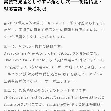
実装で見落としやすい落とし穴——認識精度・
対応言語・機種制限
各APIの導入自体は公式ドキュメントに沿えば進められます。
ただし、実運用に耐える精度と対応範囲を確保するには、い
くつか見落としやすい点があります。
第一に、対応OS・機種の制限です。
DataScannerViewControllerはiOS16.0以降が必要で、
Live TextはA12 Bionicチップ以降の端末が対象です
*1
*3
。
OSを更新していない端末のユーザーが残っている場合、フォ
ールバック(非対応時の代替処理)の設計を誤ると、アプリの
主要機能が使えないユーザーが生じます
*1
。
第二に、認識精度と処理速度のトレードオフです。
VNRecognizeTextRequestのrecognitionLevelはfastと
accurateを選べますが、accurateを選ぶほど処理時間は伸