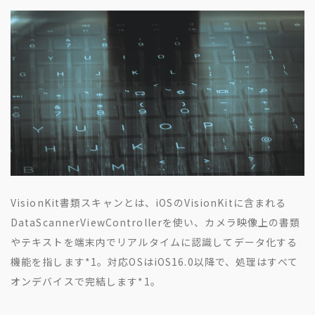
VisionKit書類スキャンとは、iOSのVisionKitに含まれる
DataScannerViewControllerを使い、カメラ映像上の書類
やテキストを端末内でリアルタイムに認識してデータ化する
機能を指します
*1
。対応OSはiOS16.0以降で、処理はすべて
オンデバイスで完結します
*1
。