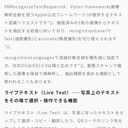
VNRecognizeTextRequestは、Vision framework(画像
解析全般を担うApple公式フレームワーク)が提供するテキス
ト認識リクエストです
*2
。撮影済みの1枚の画像からテキス
トを抽出する処理に向いており、recognitionLevelで
fast(速度優先)とaccurate(精度優先)を切り替えられます
*2
。
recognitionLanguagesで認識対象言語を優先順に指定で
き、対応OSはiOS13.0以降と広めです
*2
。書類スキャンで撮
影した画像を後段で再解析し、抽出精度を高める補助として
使われることもあります。
ライブテキスト（Live Text）——写真上のテキスト
をその場で選択・操作できる機能
ライブテキスト（Live Text）は、写真に写ったテキストをタ
ップして選択・コピー・翻訳したり、QRコードのリンク先を