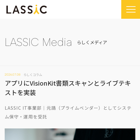
Home
Company
LASSIC Media
らしくメディア
Company TOP
Service
ビジョン・ミッション
Service TOP
Sustainability
会社概要
らしくコラム
2026.07.08
Remogu（リモグ）・リラシク
Sustainability TOP
News
アプリにVisionKit書類スキャンとライブテキ
代表メッセージ
Remoguフリーランス
SDGsに対する取り組み
News TOP
ストを実装
IR
経営メンバー紹介
リラシク
コンプライアンス推進体制
メディア掲載
IR TOP
Recruit
LASSIC IT事業部｜元請（プライムベンダー）としてシステ
拠点一覧
ITソリューション
プレスリリース
開示情報
ム保守・運用を受託
LASSIC Media
沿革
ニュース
コーポレート・ガバナンス
LASSIC Media TOP
Contact
ディスクロージャーポリシー