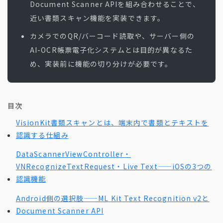
Document Scanner APIを組み合わせることで、
近い書類スキャン機能を実装できます。
カメラでのQR/バーコード読取や、サーバー側の
AI-OCR帳票電子化システムとは目的が異なるた
め、実装前に機能の切り分けが必要です。
目次
VisionKit書類スキャンとは、端末内で書類とテキストを
認識する仕組み
DataScannerViewController・
VNRecognizeTextRequest・Live Text——iOSの3つの
認識機能
Android側の選択肢——ML Kit Text Recognition v2と
Document Scanner API