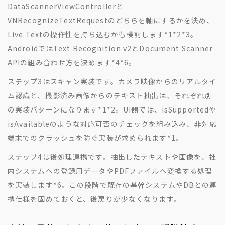
DataScannerViewControllerと
VNRecognizeTextRequestのどちらを軸にするかを決め、
Live Textの操作性を持ち込むかも検討します
*1
*2
*3
。
AndroidではText Recognition v2とDocument Scanner
APIの組み合わせ方を決めます
*4
*6
。
ステップ3はスキャン実装です。カメラ映像からのリアルタイ
ム認識と、撮影済み画像からのテキスト抽出は、それぞれ別
の実装パターンになります
*1
*2
。UI側では、isSupportedや
isAvailableのような対応可否のチェックを組み込み、非対応
端末でのクラッシュを防ぐ実装が求められます
*1
。
ステップ4は後処理連携です。抽出したテキストや画像を、社
内システムへの登録用データやPDFファイルへ変換する処理
を実装します
*6
。この段階で既存の基幹システムやDBとの連
携仕様を固めておくと、後戻りが少なくなります。