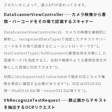
させたいかによって、選ぶAPIが変わってきます。
DataScannerViewController——カメラ映像から書
類・バーコードをその場で認識するスキャナー
DataScannerViewControllerは、カメラの映像を継続的に
解析し、recognizedDataTypesで指定したテキストやバー
コードをその場で認識するビューコントローラーです
*1
。
textContentTypeにfullDocument(書類全体を対象にした
認識モード)を指定すると、名刺や帳票のような書類全体を対
象にした認識に対応できます
*1
。
利用にはisSupportedとisAvailableで端末対応とカメラ権
限を事前に確認する必要があります
*1
。対応はiOS16.0以
降・iPadOS16.0以降・visionOS1.0以降です
*1
。
VNRecognizeTextRequest——静止画からテキスト
を抽出するOCRリクエスト