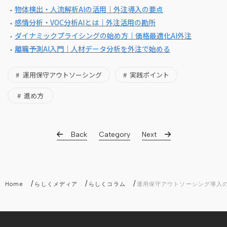
物体検出・人流解析AIの活用｜外注導入の要点
感情分析・VOC分析AIとは｜外注活用の勘所
ダイナミックプライシングの始め方｜価格最適化AI外注
離職予測AI入門｜人材データ分析を外注で始める
運用保守アウトソーシング
実践ポイント
進め方
Back
Category
Next
/
/
/
Home
らしくメディア
らしくコラム
運用保守アウトソーシング導入