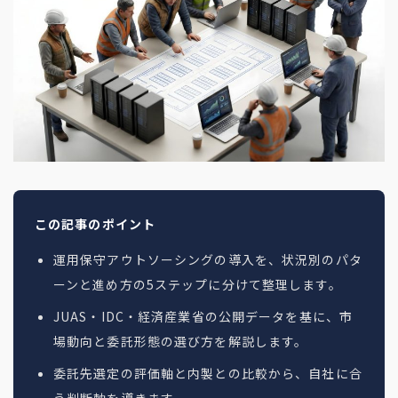
地方創生コラム
お問い合わせフォーム
電子公告
リモートワークコラム
免責事項
お客さまの声
社員の声
事例紹介
らしくコラム
テレリモ総研
この記事のポイント
運用保守アウトソーシングの導入を、状況別のパタ
ーンと進め方の5ステップに分けて整理します。
JUAS・IDC・経済産業省の公開データを基に、市
場動向と委託形態の選び方を解説します。
委託先選定の評価軸と内製との比較から、自社に合