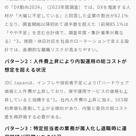
の「DX動向2024」（2023年度調査）では、DXを推進する人
材が「大幅に不足している」と回答した企業の割合が62.1％
となり、調査開始以降初めて過半数を超えた（前掲85.1％は
「やや不足」を含む合計値で、調査年度・集計基準が異な
る）
*3
。夜間・休日対応を社員のローテーションで支える設
計では、長期的な離職リスクが高まりやすい。
パターン2：人件費上昇により内製運用の総コストが
想定を超える状況
IDC Japanは、インフレや技術者不足によりITハードウェア
価格と人件費が上昇しており、保守運用サービスの価格も上
昇していると指摘する
*1
。社内人件費の上昇に加え、SES契
約単価も連動して上がる傾向があり、内製と委託の総コスト
差を再評価する必要がある。
パターン3：特定担当者の業務が属人化し退職時に運