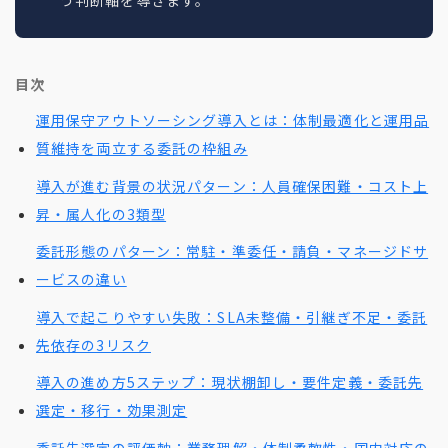
う判断軸を導きます。
目次
運用保守アウトソーシング導入とは：体制最適化と運用品
質維持を両立する委託の枠組み
導入が進む背景の状況パターン：人員確保困難・コスト上
昇・属人化の3類型
委託形態のパターン：常駐・準委任・請負・マネージドサ
ービスの違い
導入で起こりやすい失敗：SLA未整備・引継ぎ不足・委託
先依存の3リスク
導入の進め方5ステップ：現状棚卸し・要件定義・委託先
選定・移行・効果測定
委託先選定の評価軸：業務理解・体制柔軟性・国内対応の