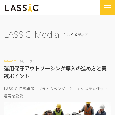
Home
Company
LASSIC Media
らしくメディア
Company TOP
Service
ビジョン・ミッション
Service TOP
Sustainability
会社概要
らしくコラム
2026.06.02
Remogu（リモグ）・リラシク
Sustainability TOP
News
運用保守アウトソーシング導入の進め方と実
代表メッセージ
Remoguフリーランス
SDGsに対する取り組み
News TOP
践ポイント
IR
経営メンバー紹介
リラシク
コンプライアンス推進体制
メディア掲載
IR TOP
Recruit
LASSIC IT事業部｜プライムベンダーとしてシステム保守・
拠点一覧
ITソリューション
プレスリリース
開示情報
運用を受託
LASSIC Media
沿革
ニュース
コーポレート・ガバナンス
LASSIC Media TOP
Contact
ディスクロージャーポリシー