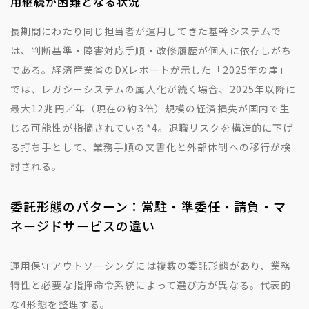
用継続が困難となる状況
長期間にわたり同じ担当者が運用してきた基幹システムで
は、判断基準・障害対応手順・改修履歴が個人に依存しがち
である。経済産業省のDXレポートが示した「2025年の崖」
では、レガシーシステムの属人化が続く場合、2025年以降に
最大12兆円／年（現在の約3倍）規模の経済損失が国内で生
じる可能性が指摘されている
*4
。退職リスクを構造的に下げ
る打ち手として、業務手順の文書化と外部体制への移行が検
討される。
委託形態のパターン：常駐・準委任・請負・マ
ネージドサービスの違い
運用保守アウトソーシングには複数の委託形態があり、業務
特性と必要な指揮命令系統によって選び方が異なる。代表的
な4形態を整理する。