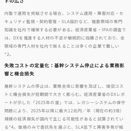
トの広さ
内製で運用を完結させる場合、システム運用・障害対応・セ
キュリティ監視・契約管理・SLA設計など、複数領域の専門
知識を社内で確保する必要がある。経済産業省・IPAの調査で
は、DXを推進する人材の不足が継続的に指摘されており、全
領域の専門人材を社内で揃えることは多くの企業で難しい
*2
。
失敗コストの定量化：基幹システム停止による業務影
響と機会損失
基幹システムの停止は、業務全体に影響を及ぼし、復旧コス
トと機会損失が短期間で大きく膨らむ。経済産業省のDXレポ
ートが示した「2025年の崖」では、レガシーシステムの保守
問題により、2025年以降に最大12兆円／年（現在の約3倍）
規模の経済損失が国内で生じる可能性があると試算されてい
る
*4
。価格のみで委託先を選ぶと、SLA低下と障害多発が結