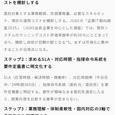
ストを棚卸しする
委託対象とする業務範囲、月間業務量、必要なスキルセッ
ト、現状の運用コストを棚卸しする。JUASの「企業IT動向調
査2025」（JUAS会員企業を中心とした調査）では、既存シ
ステムのランニングコスト評価実施率が約30％にとどまって
おり、棚卸し自体が初期の壁となる
*5
。まずは可視化に集中
することが出発点になる。
ステップ2：求めるSLA・対応時間・指揮命令系統を
要件定義書に明文化する
SLA（応答時間・解決時間・稼働率）、対応時間帯（平日日
中／24時間365日）、指揮命令系統（委託元／委託先）を要
件定義書に明記する。要件が曖昧なまま委託先選定に入る
と、提案内容を比較する基準が定まらない。
ステップ3：業務理解・体制柔軟性・国内対応の3軸で