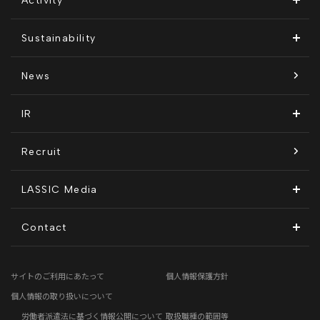
Activity
代表メッセージ
Remoguフリーランス
メディア運営
Sustainability
経営メンバー紹介
リラシク
テレリモ総研
SDGsに対する取り組み
News
拠点一覧
ITソリューション
感情医工学技術
コンプライアンス推進体制
IR
沿革
KnockMe!（ノックミー）
開示情報
Recruit
コーポレート・ガバナンス
LASSIC Media
ディスクロージャーポリシー
地方創生コラム
Contact
電子公告
リモートワークコラム
お問い合わせフォーム
サイトのご利用にあたって
個人情報保護方針
免責事項
お客さまの声
個人情報の取り扱いについて
労働者派遣法に基づく情報公開について
取扱職種の範囲等