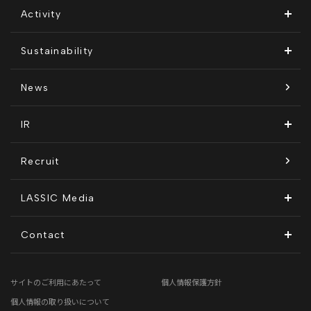
会社概要
Remogu（リモグ）・リラシク
Activity
代表メッセージ
Remoguフリーランス
メディア運営
Sustainability
経営メンバー紹介
リラシク
テレリモ総研
SDGsに対する取り組み
News
拠点一覧
ITソリューション
感情医工学技術
コンプライアンス推進体制
IR
沿革
KnockMe!（ノックミー）
開示情報
Recruit
コーポレート・ガバナンス
LASSIC Media
ディスクロージャーポリシー
地方創生コラム
Contact
電子公告
リモートワークコラム
お問い合わせフォーム
サイトのご利用にあたって
個人情報保護方針
免責事項
お客さまの声
個人情報の取り扱いについて