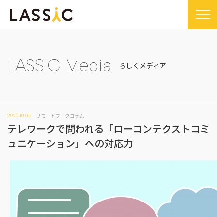
Home
Company
LASSIC Media
らしくメディア
Company TOP
Service
ビジョン・ミッション
Service TOP
Sustainability
会社概要
リモートワークコラム
2020.10.05
Remogu（リモグ）・リラシク
Sustainability TOP
News
テレワークで問われる「ローコンテクストコミ
代表メッセージ
Remoguフリーランス
SDGsに対する取り組み
News TOP
ュニケーション」への対応力
IR
経営メンバー紹介
リラシク
コンプライアンス推進体制
メディア掲載
IR TOP
Recruit
拠点一覧
ITソリューション
プレスリリース
開示情報
LASSIC Media
沿革
ニュース
コーポレート・ガバナンス
LASSIC Media TOP
Contact
ディスクロージャーポリシー