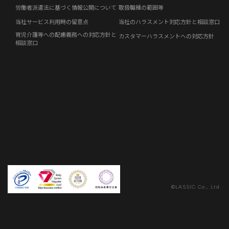
労働者派遣法に基づく情報公開について
取扱職種の範囲等
社員の声
当社サービス利用時の留意点
当社のハラスメント対応方針と相談窓口
育児介護等への配慮義務への対応方針と
カスタマーハラスメントへの対応方針
事例紹介
相談窓口
らしくコラム
©LASSIC Co., Ltd.