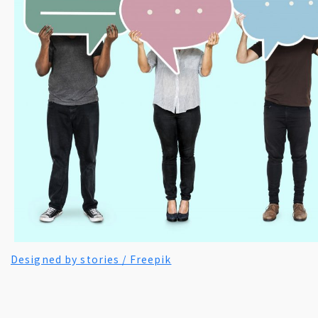
地方創生コラム
お問い合わせフォーム
電子公告
リモートワークコラム
免責事項
お客さまの声
社員の声
事例紹介
らしくコラム
テレリモ総研
Designed by stories / Freepik