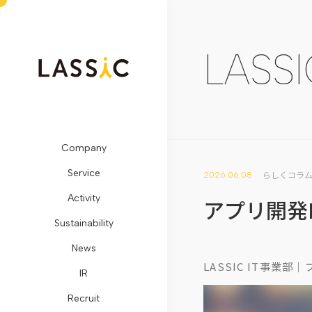
LASSI
Company
ビ
Remogu（リ
SDGs
メ
開
LASSIC
お
Service
ジ
モ
に
デ
示
Media
問
らしくコラ
2026.06.08
Activity
ョ
グ）・
対
ィ
情
TOP
い
アプリ開発
Sustainability
ン・
リ
す
ア
報
地
合
News
ミ
ラ
る
掲
コ
方
わ
LASSIC IT事
IR
ッ
シ
取
載
ー
創
せ
Recruit
シ
ク
り
プ
ポ
生
フ