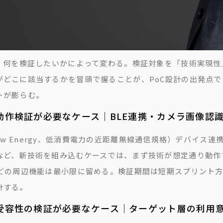
は、何を検証したいかによって変わる。検証対象を「技術実現性
がどこに該当するかを冒頭で握ることが、PoC設計の出発点で
トが膨らむ。
動作検証が必要なケース｜BLE連携・カメラ画像認識
th Low Energy、低消費電力の近距離無線通信規格）デバ
など、新技術を組み込むケースでは、まず技術が想定通り動作す
などの周辺機能は最小限に留める。検証期間は短期スプリント
計する。
受容性の検証が必要なケース｜ターゲット層の利用