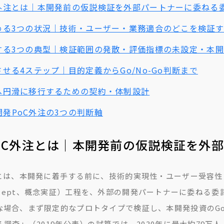
C外注とは｜本開発前の仮説検証を外部パートナーに委ねる
進める3つの状況｜技術・ユーザー・業務適合のどこを検証
敗する3つの典型｜検証範囲の発散・評価指標の未設定・本
させる4ステップ｜目的定義からGo/No-Go判断まで
発へ円滑に移行するための契約・体制設計
発PoC外注の3つの判断軸
oC外注とは｜本開発前の仮説検証を外
注とは、本開発に着手する前に、技術的実現性・ユーザー受容
of Concept、概念実証）工程を、外部の開発パートナーに委
場合、まず限定的なプロトタイプで検証し、本開発投資のGo
る調査」（2019年公表）の試算では、2030年に最大約79万