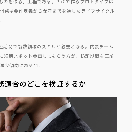
ものを作る」工程である。PoCで作るプロトタイプは
開発は要件定義から保守までを通したライフサイクル
。
、短期間で複数領域のスキルが必要となる。内製チーム
に短期スポット参画してもらう方が、検証期間を圧縮
に減少傾向にある
*1
。
業務適合のどこを検証するか