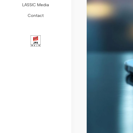
LASSIC Media
ョ
Remogu
組
レ
レ
コ
ォ
Contact
ン
フ
み
ス
ー
ラ
ー
会
リ
コ
リ
ト・
ム
ム
社
ー
ン
リ
ガ
リ
概
ラ
プ
ー
バ
モ
要
ン
ラ
ス
ナ
ー
代
ス
イ
ニ
ン
ト
表
ア
ュ
ス
ワ
メ
リ
ン
ー
デ
ー
ッ
ラ
ス
ス
ィ
ク
セ
シ
推
ス
コ
ー
ク
進
ク
ラ