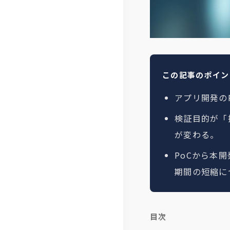
ジ
体
ロ
ム
経
IT
制
ー
お
営
ソ
ジ
客
メ
リ
ャ
さ
この記事のポイン
ン
ュ
ー
ま
バ
ー
ポ
の
アプリ開発の
ー
シ
リ
声
検証目的が「
紹
ョ
シ
社
が変わる。
介
ン
ー
員
PoCから本
拠
電
の
期間の短縮に
点
子
声
一
公
事
目次
覧
告
例