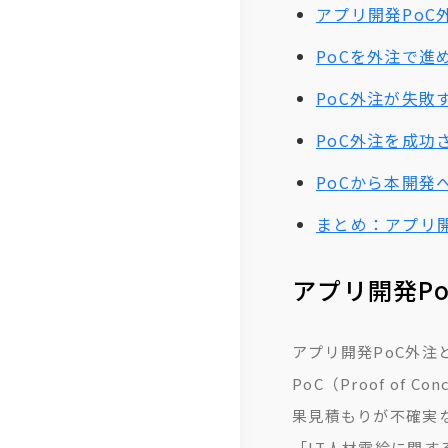
アプリ開発Po
沿
免
紹
PoCを外注で
革
責
介
PoC外注が失
事
ら
項
し
PoC外注を成功
く
PoCから本開
コ
まとめ：アプリ開
ラ
ム
アプリ開発P
テ
レ
アプリ開発PoC外
PoC（Proof 
リ
果見積もりが不確実な
モ
「IT人材需給に関す