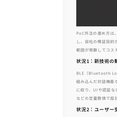
PoC外注の進め方
し、自社の検証目的
範囲が発散してコス
状況1：新技術の
BLE（Bluetoo
組み込んだ対話機能
に絞り、UIや認証
などの定量数値で設
状況2：ユーザー