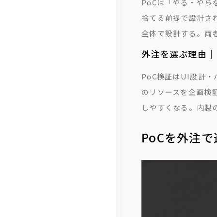
PoCは「やる・や
捨てる前提で設計さ
全体で設計する。両
外注を選ぶ理由｜
PoC検証はUI設計
のリソースを企画検
しやすくなる。内製
PoCを外注