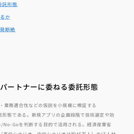
委託形態
するか
開発断絶
部パートナーに委ねる委託形態
性・業務適合性などの仮説を小規模に検証する
ねる委託形態である。新規アプリの企画段階で技術選定や効
/No-Goを判断する目的で活用される。経済産業省
人（高位シナリオ。中位シナリオは約45万人）のIT人材