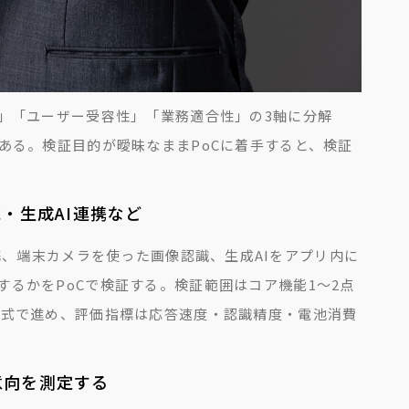
」「ユーザー受容性」「業務適合性」の3軸に分解
ある。検証目的が曖昧なままPoCに着手すると、検証
・生成AI連携など
イス連携、端末カメラを使った画像認識、生成AIをアプリ内に
るかをPoCで検証する。検証範囲はコア機能1〜2点
方式で進め、評価指標は応答速度・認識精度・電池消費
意向を測定する