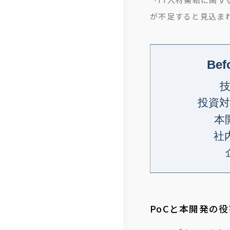
総
が不足すると見込ま
研
PoCと本開発の