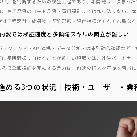
らない」を判断するための検証工程であり、本開発は「決まった
れ、商用品質のコード品質・運用設計までは作り込まない。本
者は工程設計・成果物・契約形態・評価指標がそれぞれ異なる
内製では検証速度と多領域スキルの両立が難しい
・バックエンド・API連携・データ分析・端末別動作確認など
証に長期間振り向けることが難しい現場では、外注パートナー
のみで企画検証を完結する余力は、前述のIT人材不足を背景
で進める3つの状況｜技術・ユーザー・