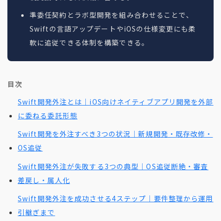
準委任契約とラボ型開発を組み合わせることで、
Swiftの言語アップデートやiOSの仕様変更にも柔
軟に追従できる体制を構築できる。
目次
Swift開発外注とは｜iOS向けネイティブアプリ開発を外部
に委ねる委託形態
Swift開発を外注すべき3つの状況｜新規開発・既存改修・
OS追従
Swift開発外注が失敗する3つの典型｜OS追従断絶・審査
差戻し・属人化
Swift開発外注を成功させる4ステップ｜要件整理から運用
引継ぎまで