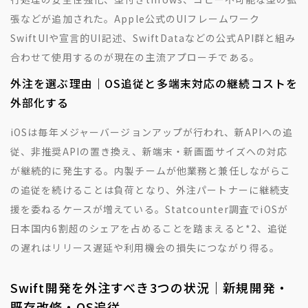
張などが追加された。Apple公式のUIフレームワーク
SwiftUIや宣言的UI記述、SwiftDataなどの公式API群と組み
合わせて使用するのが現在の主流アプローチである。
外注を選ぶ理由｜OS追従と多端末対応の継続コストを
外部化する
iOSは毎年メジャーバージョンアップが行われ、新APIへの追
従、非推奨APIの置き換え、新端末・新画面サイズへの対応
が継続的に発生する。内製チームが他業務と兼任しながらこ
の追従を続けることは負荷となり、外注パートナーに継続支
援を委ねるケースが増えている。Statcounter調査でiOSが
日本国内6割超のシェアを占めることを踏まえると
*2
、追従
の遅れはリリース遅延や利用機会の損失につながり得る。
Swift開発を外注すべき3つの状況｜新規開発・
既存改修・OS追従