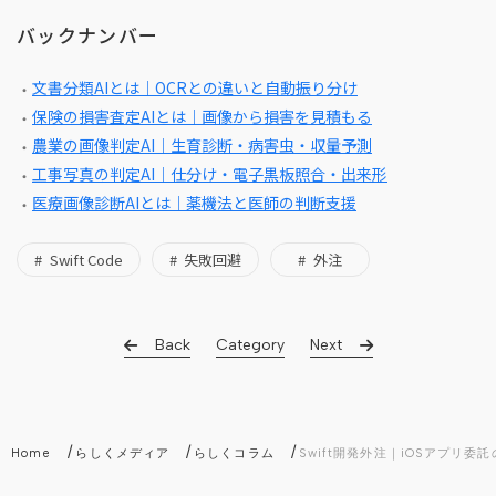
バックナンバー
文書分類AIとは｜OCRとの違いと自動振り分け
保険の損害査定AIとは｜画像から損害を見積もる
農業の画像判定AI｜生育診断・病害虫・収量予測
工事写真の判定AI｜仕分け・電子黒板照合・出来形
医療画像診断AIとは｜薬機法と医師の判断支援
Swift Code
失敗回避
外注
Back
Category
Next
/
/
/
Home
らしくメディア
らしくコラム
Swift開発外注｜iOSアプリ委