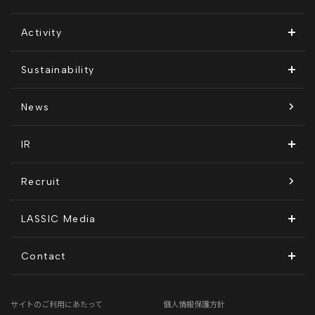
会社概要
Remogu（リモグ）・リラシク
Activity
代表メッセージ
Remoguフリーランス
メディア運営
Sustainability
経営メンバー紹介
リラシク
テレリモ総研
SDGsに対する取り組み
News
拠点一覧
ITソリューション
感情医工学技術
コンプライアンス推進体制
IR
沿革
KnockMe!（ノックミー）
開示情報
Recruit
コーポレート・ガバナンス
LASSIC Media
ディスクロージャーポリシー
地方創生コラム
Contact
電子公告
リモートワークコラム
お問い合わせフォーム
サイトのご利用にあたって
個人情報保護方針