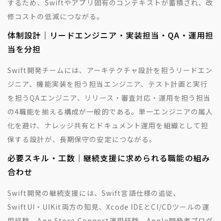
するため、Swiftやアプリ固有のコンテキストが蓄積され、改
修コストの低減につながる。
体制設計｜リードエンジニア・実装担当・QA・運用担
当を分担
Swift開発チームには、アーキテクチャ設計を担うリードエン
ジニア、機能実装を担う担当エンジニア、テスト計画と実行
を担うQAエンジニア、リリース・審査対応・運用を担う担当
の4職能を揃える構成が一般的である。単一エンジニアの属人
化を避け、ナレッジ共有とドキュメント運用を組織として担
保する設計が、長期保守の安定につながる。
必要スキル・工数｜継続支援に求められる職能の組み
合わせ
Swift開発の継続支援には、Swift言語仕様の追従、
SwiftUI・UIKit両方の知見、Xcode IDEとCI/CDツールの運
用経験、App Store Connect運用経験、Apple開発者プログ