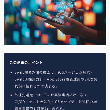
地方創生コラム
お問い合わせフォーム
電子公告
リモートワークコラム
免責事項
お客さまの声
社員の声
事例紹介
らしくコラム
テレリモ総研
この記事のポイント
Swift開発外注の成否は、iOSバージョン対応・
SwiftUI採用方針・App Store審査運用の3点を契
約前に握れるかで決まる。
外注先選定では、Swift実装実績だけでなく
CI/CD・テスト自動化・OSアップデート追従の継
続支援可否も評価軸に含める。