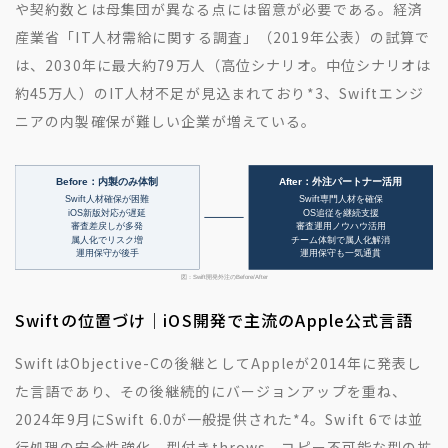
や契約数とは母集団が異なる点には留意が必要である。経済
産業省「IT人材需給に関する調査」（2019年公表）の試算で
は、2030年に最大約79万人（高位シナリオ。中位シナリオは
約45万人）のIT人材不足が見込まれており
*3
、Swiftエンジ
ニアの内製確保が難しい企業が増えている。
Swiftの位置づけ｜iOS開発で主流のApple公式言語
SwiftはObjective-Cの後継としてAppleが2014年に発表し
た言語であり、その後継続的にバージョンアップを重ね、
2024年9月にSwift 6.0が一般提供された
*4
。Swift 6では並
行処理の安全性強化、型付きthrows、コピー不可能な型の拡