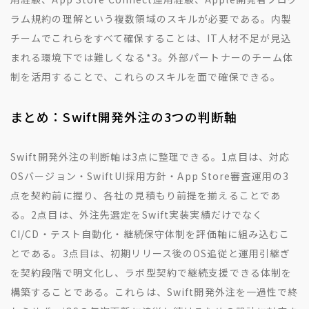
ラム規約の理解という複数領域のスキルが必要である。内製
チームでこれらをすべて確保することは、IT人材不足が見込
まれる環境下では難しくなる
*3
。外部パートナーのチーム体
制を活用することで、これらのスキルを面で確保できる。
まとめ：Swift開発外注の3つの判断軸
Swift開発外注の判断軸は3点に整理できる。1点目は、対応
OSバージョン・SwiftUI採用方針・App Store審査運用の3
点を契約前に握り、各社の見積もり前提を揃えることであ
る。2点目は、外注先選定をSwift実装実績だけでなく
CI/CD・テスト自動化・継続保守体制を評価軸に組み込むこ
とである。3点目は、初期リリース後のOS追従と運用引継ぎ
を契約段階で明文化し、ラボ型契約で継続支援できる体制を
構築することである。これらは、Swift開発外注を一過性で終