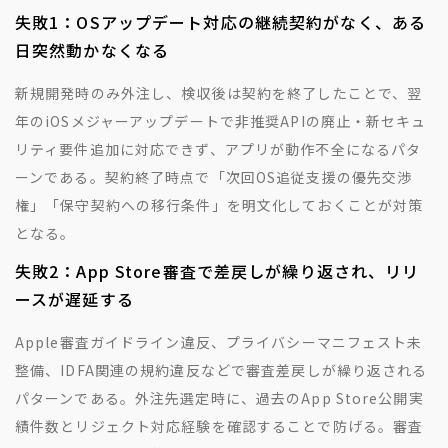
失敗1：OSアップデート対応の継続契約がなく、ある
日突然動かなくなる
新規開発時のみ外注し、検収後は契約を終了したことで、翌
年のiOSメジャーアップデートで非推奨APIの廃止・新セキュ
リティ要件追加に対応できず、アプリが動作不全になるパタ
ーンである。契約終了時点で「次回OS追従支援の優先交渉
権」「保守契約への移行条件」を明文化しておくことが対策
となる。
失敗2：App Store審査で差戻しが繰り返され、リリ
ースが遅延する
Apple審査ガイドライン違反、プライバシーマニフェスト未
整備、IDFA関連の規約違反などで審査差戻しが繰り返される
パターンである。外注先選定時に、過去のApp Store公開実
績件数とリジェクト対応経験を確認することで防げる。審査