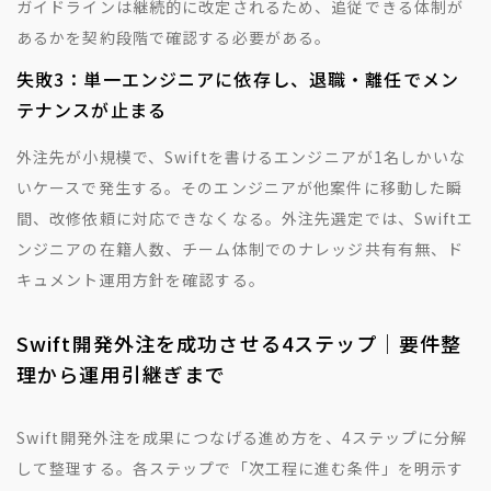
ガイドラインは継続的に改定されるため、追従できる体制が
あるかを契約段階で確認する必要がある。
失敗3：単一エンジニアに依存し、退職・離任でメン
テナンスが止まる
外注先が小規模で、Swiftを書けるエンジニアが1名しかいな
いケースで発生する。そのエンジニアが他案件に移動した瞬
間、改修依頼に対応できなくなる。外注先選定では、Swiftエ
ンジニアの在籍人数、チーム体制でのナレッジ共有有無、ド
キュメント運用方針を確認する。
Swift開発外注を成功させる4ステップ｜要件整
理から運用引継ぎまで
Swift開発外注を成果につなげる進め方を、4ステップに分解
して整理する。各ステップで「次工程に進む条件」を明示す