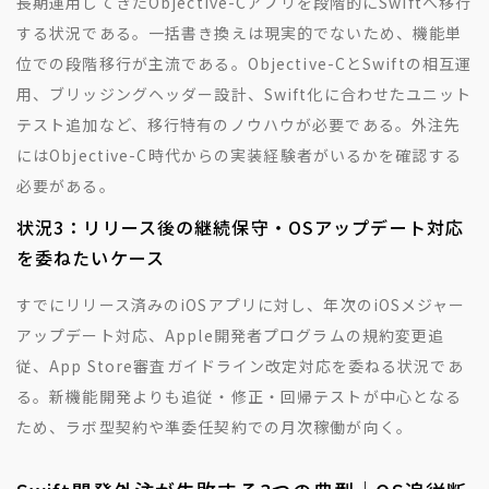
長期運用してきたObjective-Cアプリを段階的にSwiftへ移行
する状況である。一括書き換えは現実的でないため、機能単
位での段階移行が主流である。Objective-CとSwiftの相互運
用、ブリッジングヘッダー設計、Swift化に合わせたユニット
テスト追加など、移行特有のノウハウが必要である。外注先
にはObjective-C時代からの実装経験者がいるかを確認する
必要がある。
状況3：リリース後の継続保守・OSアップデート対応
を委ねたいケース
すでにリリース済みのiOSアプリに対し、年次のiOSメジャー
アップデート対応、Apple開発者プログラムの規約変更追
従、App Store審査ガイドライン改定対応を委ねる状況であ
る。新機能開発よりも追従・修正・回帰テストが中心となる
ため、ラボ型契約や準委任契約での月次稼働が向く。