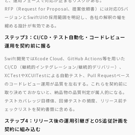
と、運用フェーズで対応が止まるリスクがある。
RFP（Request for Proposal、提案依頼書）には対応OSバ
ージョンとSwiftUIの採用範囲を明記し、各社の解釈の幅を
縮める設計が有効である。
ステップ3：CI/CD・テスト自動化・コードレビュー
運用を契約前に握る
Swift開発ではXcode Cloud、GitHub Actions等を用いた
CI/CD（継続的インテグレーション/継続的デリバリー）、
XCTestやXCUITestによる自動テスト、Pull Requestベース
のコードレビュー運用が品質を左右する。これらを契約前に
取り決めておかないと、納品物の品質判定が属人的になる。
テストカバレッジ目標値、回帰テストの頻度、リリース前チ
ェックリストを契約書類に含める。
ステップ4：リリース後の運用引継ぎとOS追従計画を
契約に組み込む