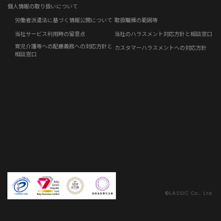
免責事項
お客さまの声
個人情報の取り扱いについて
労働者派遣法に基づく情報公開について
取扱職種の範囲等
社員の声
当社サービス利用時の留意点
当社のハラスメント対応方針と相談窓口
育児介護等への配慮義務への対応方針と
カスタマーハラスメントへの対応方針
事例紹介
相談窓口
らしくコラム
©LASSIC Co., Ltd.