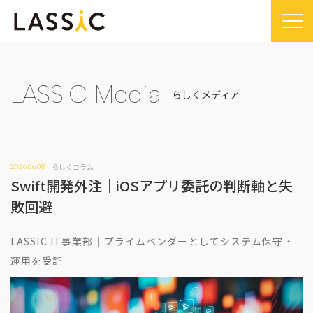
Home
Company
LASSIC Media
らしくメディア
Company TOP
Service
ビジョン・ミッション
Service TOP
Sustainability
会社概要
らしくコラム
2026.06.08
Remogu（リモグ）・リラシク
Sustainability TOP
News
Swift開発外注｜iOSアプリ委託の判断軸と失
代表メッセージ
Remoguフリーランス
SDGsに対する取り組み
News TOP
敗回避
IR
経営メンバー紹介
リラシク
コンプライアンス推進体制
メディア掲載
IR TOP
Recruit
LASSIC IT事業部｜プライムベンダーとしてシステム保守・
拠点一覧
ITソリューション
プレスリリース
開示情報
運用を受託
LASSIC Media
沿革
ニュース
コーポレート・ガバナンス
LASSIC Media TOP
Contact
ディスクロージャーポリシー