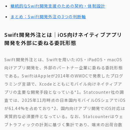
継続的なSwift開発支援のための契約・体制設計
まとめ：Swift開発外注の3つの判断軸
Swift開発外注とは｜iOS向けネイティブアプリ
開発を外部に委ねる委託形態
Swift開発外注とは、Swiftを用いたiOS・iPadOS・macOS
向けアプリ開発を、外部のパートナー企業に委ねる委託形態
である。SwiftはAppleが2014年のWWDCで発表したプログ
ラミング言語で、Xcodeとともにモバイル向けネイティブア
プリの主要な開発手段となっている
*1
。Statcounter社の調
査では、2025年11月時点の日本国内モバイルOSシェアでiOS
が61.44%を占めており
*2
、国内向けアプリ開発でiOS対応は
実質的な必須要件となっている。なお、Statcounterはウェ
ブトラフィックの計測に基づく集計であり、端末の出荷台数