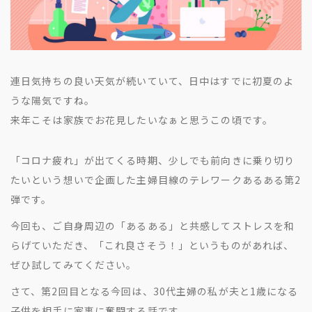
地方創生コラム
お問い合わせフォーム
電子公告
リモートワークコラム
免責事項
お客さまの声
連日気持ちの良い天気が続いていて、日中はすでに初夏のよ
社員の声
うな陽気ですね。
事例紹介
来年こそは家族でお花見したいなぁと思うこの頃です。
らしくコラム
「コロナ疲れ」が出てくる時期、少しでも前向きに乗り切り
テレリモ総研
たいという想いで企画した主婦目線のテレワークあるある第2
弾です。
今回も、ご自身周辺の「あるある」と共感してストレスを和
らげていただき、「これ良さそう！」というものがあれば、
ぜひ試してみてください。
さて、第2回目となる今回は、30代主婦の私が夫と1歳になる
子供を相手に家事に奮闘する話です。