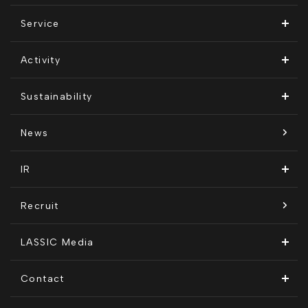
ビジョン・ミッション
Service
会社概要
Remogu（リモグ）・リラシク
Activity
代表メッセージ
Remoguフリーランス
メディア運営
Sustainability
経営メンバー紹介
リラシク
テレリモ総研
SDGsに対する取り組み
News
拠点一覧
ITソリューション
感情医工学技術
コンプライアンス推進体制
IR
沿革
KnockMe!（ノックミー）
開示情報
Recruit
コーポレート・ガバナンス
LASSIC Media
ディスクロージャーポリシー
地方創生コラム
Contact
電子公告