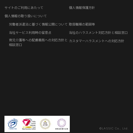
リモートワークコラム
お問い合わせフォーム
サイトのご利用にあたって
個人情報保護方針
免責事項
お客さまの声
個人情報の取り扱いについて
労働者派遣法に基づく情報公開について
取扱職種の範囲等
社員の声
当社サービス利用時の留意点
当社のハラスメント対応方針と相談窓口
育児介護等への配慮義務への対応方針と
カスタマーハラスメントへの対応方針
事例紹介
相談窓口
らしくコラム
©LASSIC Co., Ltd.