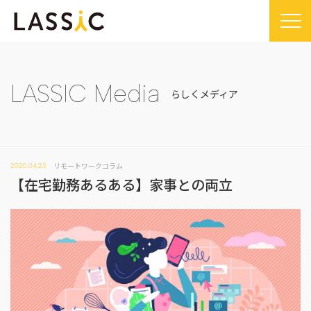
Home
Company
LASSIC Media
らしくメディア
Company TOP
Service
ビジョン・ミッション
Service TOP
Sustainability
会社概要
リモートワークコラム
2020.04.23
Remogu（リモグ）・リラシク
Sustainability TOP
News
【在宅勤務あるある】家事との両立
代表メッセージ
Remoguフリーランス
SDGsに対する取り組み
News TOP
IR
経営メンバー紹介
リラシク
コンプライアンス推進体制
メディア掲載
IR TOP
Recruit
拠点一覧
ITソリューション
プレスリリース
開示情報
LASSIC Media
沿革
ニュース
コーポレート・ガバナンス
LASSIC Media TOP
Contact
ディスクロージャーポリシー