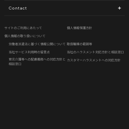
ディスクロージャーポリシー
地方創生コラム
Contact
電子公告
リモートワークコラム
お問い合わせフォーム
サイトのご利用にあたって
個人情報保護方針
免責事項
お客さまの声
個人情報の取り扱いについて
労働者派遣法に基づく情報公開について
取扱職種の範囲等
社員の声
当社サービス利用時の留意点
当社のハラスメント対応方針と相談窓口
育児介護等への配慮義務への対応方針と
カスタマーハラスメントへの対応方針
事例紹介
相談窓口
らしくコラム