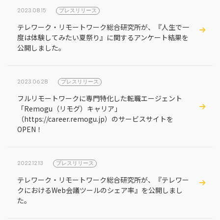
地方創生コラム
お問い合わせフォーム
2023.08.15
プレスリリース
電子公告
リモートワークコラム
テレワーク・リモートワーク総合研究所が、『人生で一
免責事項
度は体験してみたい夏祭り』に関するアンケート結果を
お客さまの声
公開しました。
社員の声
事例紹介
2023.06.28
プレスリリース
らしくコラム
フルリモートワークに専門特化した転職エージェント
「Remogu（リモグ）キャリア」
テレリモ総研
（https://career.remogu.jp）のサービスサイトを
OPEN！
2022.12.13
プレスリリース
テレワーク・リモートワーク総合研究所が、『テレワー
クにおけるWeb会議ツールのシェア率』を公開しまし
た。