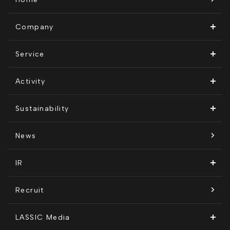
Company
ビジョン・ミッション
Service
会社概要
Remogu（リモグ）・リラシク
Activity
代表メッセージ
Remoguフリーランス
メディア運営
Sustainability
経営メンバー紹介
リラシク
テレリモ総研
SDGsに対する取り組み
News
拠点一覧
ITソリューション
感情医工学技術
コンプライアンス推進体制
IR
沿革
KnockMe!（ノックミー）
開示情報
Recruit
コーポレート・ガバナンス
LASSIC Media