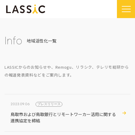
Home
Company
Info
地域活性化一覧
Company TOP
Service
ビジョン・ミッション
Service TOP
Sustainability
LASSICからのお知らせや、Remogu、リラシク、テレリモ総研から
会社概要
Remogu（リモグ）・リラシク
Sustainability TOP
の報道発表資料などをご案内します。
News
代表メッセージ
Remoguフリーランス
SDGsに対する取り組み
News TOP
IR
経営メンバー紹介
リラシク
コンプライアンス推進体制
メディア掲載
IR TOP
Recruit
2023.09.06
プレスリリース
拠点一覧
ITソリューション
プレスリリース
開示情報
LASSIC Media
鳥取市および鳥取銀行とリモートワーカー活用に関する
沿革
連携協定を締結
ニュース
コーポレート・ガバナンス
LASSIC Media TOP
Contact
ディスクロージャーポリシー