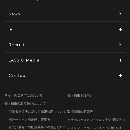
経営メンバー紹介
リラシク
テレリモ総研
SDGsに対する取り組み
News
拠点一覧
ITソリューション
感情医工学技術
コンプライアンス推進体制
IR
沿革
KnockMe!（ノックミー）
開示情報
Recruit
コーポレート・ガバナンス
LASSIC Media
ディスクロージャーポリシー
地方創生コラム
Contact
電子公告
リモートワークコラム
お問い合わせフォーム
サイトのご利用にあたって
個人情報保護方針
免責事項
お客さまの声
個人情報の取り扱いについて
労働者派遣法に基づく情報公開について
取扱職種の範囲等
社員の声
当社サービス利用時の留意点
当社のハラスメント対応方針と相談窓口
育児介護等への配慮義務への対応方針と
カスタマーハラスメントへの対応方針