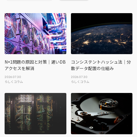
地方創生コラム
お問い合わせフォーム
電子公告
リモートワークコラム
免責事項
お客さまの声
社員の声
事例紹介
らしくコラム
N+1問題の原因と対策｜遅いDB
コンシステントハッシュ法｜分
アクセスを解消
散データ配置の仕組み
テレリモ総研
2026.07.30
2026.07.30
らしくコラム
らしくコラム