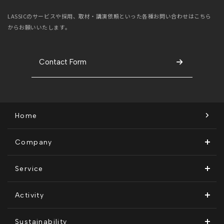
LASSICのサービスや採用、取材・講演依頼といった
各種お問い合わせはこちら
からお願いいたします。
Contact Form
Home
Company
ビジョン・ミッション
Service
会社概要
Remogu（リモグ）・リラシク
Activity
代表メッセージ
Remoguフリーランス
メディア運営
Sustainability