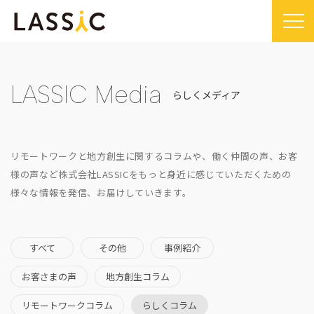
Home
Company
LASSIC Media
らしくメディア
Company TOP
Service
ビジョン・ミッション
Service TOP
Sustainability
リモートワークと地方創生に関するコラムや、働く仲間の声、お客
会社概要
Remogu（リモグ）・リラシク
Sustainability TOP
様の声など
株式会社LASSICをもっと身近に感じていただくための
News
様々な情報を発信、お届けしていきます。
代表メッセージ
Remoguフリーランス
SDGsに対する取り組み
News TOP
IR
経営メンバー紹介
リラシク
コンプライアンス推進体制
メディア掲載
IR TOP
Recruit
拠点一覧
すべて
その他
事例紹介
ITソリューション
プレスリリース
開示情報
LASSIC Media
沿革
お客さまの声
地方創生コラム
ニュース
コーポレート・ガバナンス
LASSIC Media TOP
Contact
リモートワークコラム
らしくコラム
ディスクロージャーポリシー