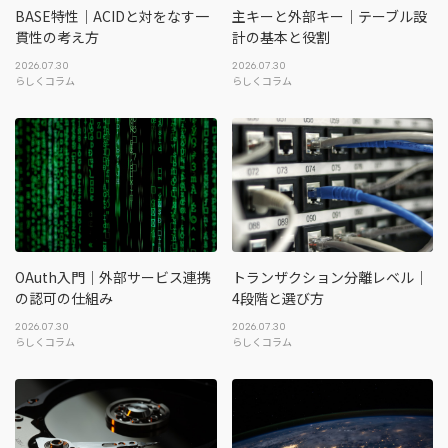
BASE特性｜ACIDと対をなす一
主キーと外部キー｜テーブル設
貫性の考え方
計の基本と役割
2026.07.30
2026.07.30
らしくコラム
らしくコラム
OAuth入門｜外部サービス連携
トランザクション分離レベル｜
の認可の仕組み
4段階と選び方
2026.07.30
2026.07.30
らしくコラム
らしくコラム