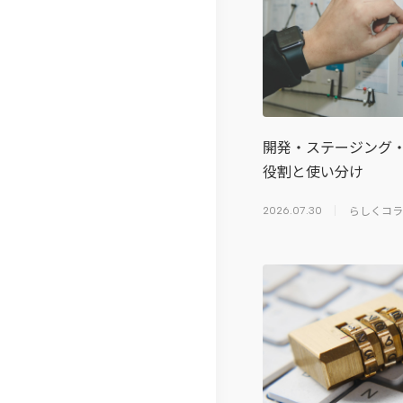
ジ
体
ロ
ム
経
IT
制
ー
お
営
ソ
ジ
客
メ
リ
ャ
さ
ン
ュ
ー
ま
開発・ステージング
バ
ー
ポ
の
役割と使い分け
ー
シ
リ
声
らしくコラ
2026.07.30
紹
ョ
シ
社
介
ン
ー
員
拠
電
の
点
子
声
一
公
事
覧
告
例