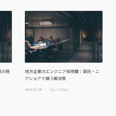
託の発
地方企業のエンジニア採用難｜委託・ニ
アショアで補う解決策
らしくコラム
2026.07.28