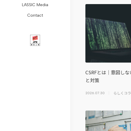
LASSIC Media
ョ
Remogu
組
レ
レ
コ
ォ
Contact
ン
フ
み
ス
ー
ラ
ー
会
リ
コ
リ
ト・
ム
ム
社
ー
ン
リ
ガ
リ
概
ラ
プ
ー
バ
モ
要
ン
ラ
ス
ナ
ー
代
ス
イ
ニ
ン
ト
CSRFとは｜意図し
表
ア
ュ
ス
ワ
と対策
メ
リ
ン
ー
デ
ー
らしくコラ
2026.07.30
ッ
ラ
ス
ス
ィ
ク
セ
シ
推
ス
コ
ー
ク
進
ク
ラ