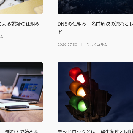
による認証の仕組み
DNSの仕組み｜名前解決の流れと
ド
ム
らしくコラム
2026.07.30
用｜制約下で始める
デッドロックとは｜発生条件と回