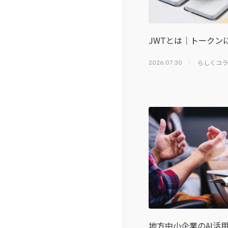
沿
免
紹
革
責
介
JWTとは｜トークン
事
ら
らしくコラ
2026.07.30
項
し
く
コ
ラ
ム
テ
レ
リ
モ
地方中小企業のAI活