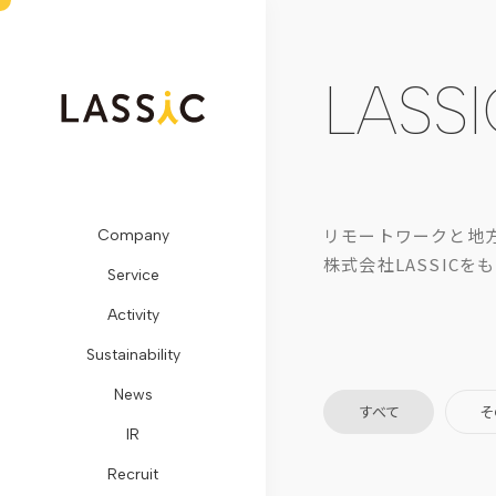
LASSI
リモートワークと地
Company
ビ
Remogu（リ
SDGs
メ
開
LASSIC
お
株式会社LASSIC
Service
ジ
モ
に
デ
示
Media
問
Activity
ョ
グ）・
対
ィ
情
TOP
い
Sustainability
ン・
リ
す
ア
報
地
合
News
ミ
ラ
る
掲
コ
方
わ
すべて
そ
IR
ッ
シ
取
載
ー
創
せ
Recruit
シ
ク
り
プ
ポ
生
フ