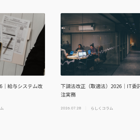
26｜給与システム改
下請法改正（取適法）2026｜IT委
注実務
ム
らしくコラム
2026.07.28